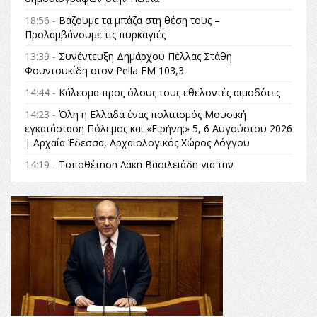
18:56 -
Βάζουμε τα μπάζα στη θέση τους –
Προλαμβάνουμε τις πυρκαγιές
13:39 -
Συνέντευξη Δημάρχου Πέλλας Στάθη
Φουντουκίδη στον Pella FM 103,3
14:44 -
Κάλεσμα προς όλους τους εθελοντές αιμοδότες
14:23 -
Όλη η Ελλάδα ένας πολιτισμός Μουσική
εγκατάσταση Πόλεμος και «Ειρήνη;» 5, 6 Αυγούστου 2026
| Αρχαία Έδεσσα, Αρχαιολογικός Χώρος Λόγγου
14:19 -
Τοποθέτηση Λάκη Βασιλειάδη για την
Αναθεώρηση του Συντάγματος: «Σε τέτοιες κορυφαίες
θεσμικές διαδικασίες υπάρχει μόνο η ευθύνη απέναντι
στις επόμενες γενιές»
16:35 -
Το πρόγραμμα του ΠΑΟΚ στον δεύτερο γύρο του
Champions League!
16:27 -
Όλυμπος: Εντάχθηκε στον Κατάλογο Παγκόσμιας
Κληρονομιάς της UNESCO – Ομόφωνη η απόφαση Ο
Όλυμπος αναγνωρίστηκε ως φυσικό και πολιτιστικό
αγαθό εξέχουσας οικουμενικής αξίας για την