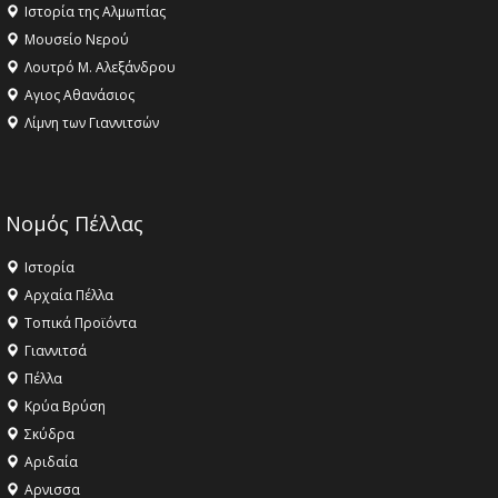
Ιστορία της Αλμωπίας
Μουσείο Νερού
Λουτρό Μ. Αλεξάνδρου
Αγιος Αθανάσιος
Λίμνη των Γιαννιτσών
Νομός Πέλλας
Ιστορία
Αρχαία Πέλλα
Τοπικά Προϊόντα
Γιαννιτσά
Πέλλα
Κρύα Βρύση
Σκύδρα
Αριδαία
Aρνισσα