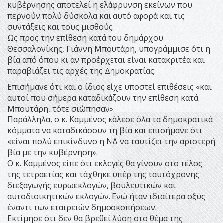
κυβέρνησης αποτελεί η ελάφρυνση εκείνων που
περνούν πολύ δύσκολα και αυτό αφορά και τις
συντάξεις και τους μισθούς.
Ως προς την επίθεση κατά του δημάρχου
Θεσσαλονίκης, Γιάννη Μπουτάρη, υπογράμμισε ότι η
βία από όπου κι αν προέρχεται είναι κατακριτέα και
παραβιάζει τις αρχές της Δημοκρατίας.
Επισήμανε ότι και ο ίδιος είχε υποστεί επιθέσεις «και
αυτοί που σήμερα καταδικάζουν την επίθεση κατά
Μπουτάρη, τότε σιώπησαν».
Παράλληλα, ο κ. Καμμένος κάλεσε όλα τα δημοκρατικά
κόμματα να καταδικάσουν τη βία και επισήμανε ότι
«είναι πολύ επικίνδυνο η ΝΔ να ταυτίζει την αριστερή
βία με την κυβέρνηση».
Ο κ. Καμμένος είπε ότι εκλογές θα γίνουν στο τέλος
της τετραετίας και τάχθηκε υπέρ της ταυτόχρονης
διεξαγωγής ευρωεκλογών, βουλευτικών και
αυτοδιοικητικών εκλογών. Ενώ ήταν ιδιαίτερα οξύς
έναντι των εταιρειών δημοσκοπήσεων.
Εκτίμησε ότι δεν θα βρεθεί λύση στο θέμα της