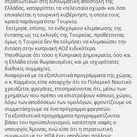
στρατιωτικών στη διπλωματική αποστολή της
Ελλάδας, καταρρίπτει τα «τελευταία οχυρά» και όσα
επικαλείται η τουρκική κυβέρνηση, η οποία τους
κρατά παράνομα στην Τουρκία.
Εκτίμησε, επίσης, το ενδεχόμενο κλιμάκωσης της
έντασης ως τις εκλογές της Τουρκίας, προθέτοντας
όμως η Τουρκία δεν θα τολμήσει να κλιμακώσει την
ένταση στην κυπριακή ΑΟΖ ειδικότερα.
Υπενθύμισε ότι τόσο η Κυπριακή Δημοκρατία, όσο και
η Ελλάδα είναι θωρακισμένες και με ισχυρότατες
διεθνείς συμμαχίες.
Αναφορικά με τα εξοπλιστικά προγράμματα της χώρας,
ο κ. Καμμένος είπε καταρχήν ότι το Πολεμικό Ναυτικό
χρειάζεται φρεγάτες, επισημαίνοντας ότι, μέσω των
χρημάτων που πρέπει να επιστρέψουν κάποιες χώρες,
λόγω των αποδόσεων των ομολόγων, φροντίζουμε να
συμμετάσχουμε σε ένα πρόγραμμα φρεγατών.
Τα εξοπλιστικά προγράμματα προγραμματίζονται
βάσει του προϋπολογισμού, κατέστησε σαφές ο
υπουργός Άμυνας, ενώ είπε ότι η στρατιωτική
συμφωνία με τις ΗΠΑ έχει αποδώσει πολλούς