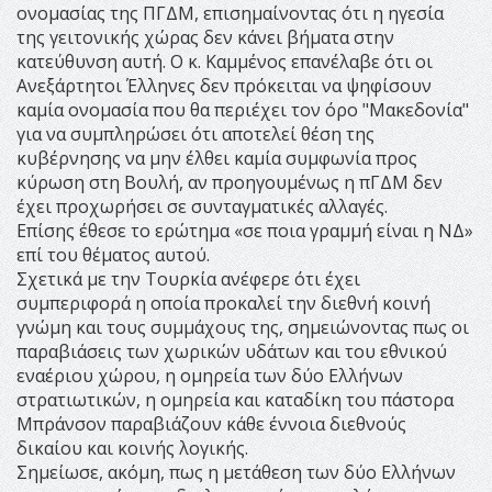
ονομασίας της ΠΓΔΜ, επισημαίνοντας ότι η ηγεσία
της γειτονικής χώρας δεν κάνει βήματα στην
κατεύθυνση αυτή. Ο κ. Καμμένος επανέλαβε ότι οι
Ανεξάρτητοι Έλληνες δεν πρόκειται να ψηφίσουν
καμία ονομασία που θα περιέχει τον όρο "Μακεδονία"
για να συμπληρώσει ότι αποτελεί θέση της
κυβέρνησης να μην έλθει καμία συμφωνία προς
κύρωση στη Βουλή, αν προηγουμένως η πΓΔΜ δεν
έχει προχωρήσει σε συνταγματικές αλλαγές.
Επίσης έθεσε το ερώτημα «σε ποια γραμμή είναι η ΝΔ»
επί του θέματος αυτού.
Σχετικά με την Τουρκία ανέφερε ότι έχει
συμπεριφορά η οποία προκαλεί την διεθνή κοινή
γνώμη και τους συμμάχους της, σημειώνοντας πως οι
παραβιάσεις των χωρικών υδάτων και του εθνικού
εναέριου χώρου, η ομηρεία των δύο Ελλήνων
στρατιωτικών, η ομηρεία και καταδίκη του πάστορα
Μπράνσον παραβιάζουν κάθε έννοια διεθνούς
δικαίου και κοινής λογικής.
Σημείωσε, ακόμη, πως η μετάθεση των δύο Ελλήνων