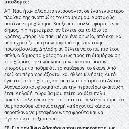
υποδομές;
ΑΠ. Ναι, ήταν όλα αυτά εντάσσονται σε ένα γενικότερο
πλαίσιο της ανάπτυξης του τουρισμού. Δυστυχώς
αυτό δεν προχώρησε. Και ξέρετε πολλές φορές, ένας
δήμος, ή η περιφέρεια, αν θέλετε και το ίδιο το
Κράτος, μπορεί να πάει μέχρι ένα σημείο, από εκεί και
πέρα χρειάζεται η συνεισφορά της ιδιωτικής
πρωτοβουλίας. Δηλαδή, αν θέλετε να το πω πιο έτσι
απλά, ο δήμος το χρέος του ως προς τη διαμόρφωση
του χώρου, την ανάπλαση των εγκαταστάσεων,
μπορούμε να πούμε ότι το κατάφερε, το έκανε. Από
εκεί και πέρα χρειάζονται και άλλες κινήσεις. Αυτό
έγκειται στις σχέσεις και με τον τουρισμό του Αγίου
Αθανασίου και φυσικά και με την περαιτέρω ανάπτυξη,
έτσι. Δηλαδή, τώρα θα μου πείτε μοιάζει πολύ
μακρινό, αλλά δεν είναι και κάτι το τρελό να πούμε ότι
θα μπορούσε κάποια στιγμή να έρχονται κάποια
αεροπλάνα να μεταφέρουνε τα φρούτα και να
βγαίνουν στο εξωτερικό.
ΕΡ. Για τον Άγιο Αθανάσιο που αναφέρεστε, ως