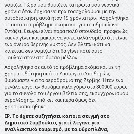
νομίζω. Τώρα μου θυμίζετε τα πρώτα μου νεανικά
χρόνια όταν άρχισα να πρωτοασχολούμαι με την
αυτοδιοίκηση, αυτά ήταν 15 χρόνια πριν. Ασχολήθηκα
σε αυτό το πρόβλημα ακόμα και για τα υδροπλάνα.
Εντάξει, θεωρώ είναι πάρα πολύ σπουδαίο, προφανώς
και να γίνει και μακάρι να γίνει, αλλά νομίζω ότι είναι
ένα όνειρο θερινής νυκτός. Δεν βλέπω κάτι να
κινείται, δεν νομίζω ότι θα γίνει ποτέ αυτό.
Τουλάχιστον στο άμεσο μέλλον.
Ασχολήθηκα σε αυτό το πρόβλημα ακόμα και με τη
χρηματοδότηση από το Υπουργείο Υποδομών,
θυμόμαστε για το αεροδρόμιο της Ζέρβης. Ήταν ένα
μεγάλο έργο, αν θυμάμαι καλά γύρω στα 800000 ευρώ,
για το σύνολο του έργου βελτίωσης, εκσυγχρονισμού
αερολέσχης… από κει και πέρα όμως δεν
χρησιμοποιήθηκε.
ΕΡ. Το έχετε συζητήσει κάποια στιγμή στο
Δημοτικό Συμβούλιο, γιατί λέγανε για
εναλλακτικό τουρισμό, με τα υδροπλάνα,