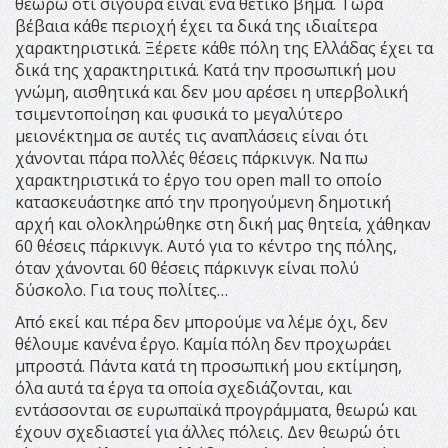
θεωρώ ότι σίγουρα είναι ένα θετικό βήμα. Τώρα
βέβαια κάθε περιοχή έχει τα δικά της ιδιαίτερα
χαρακτηριστικά. Ξέρετε κάθε πόλη της Ελλάδας έχει τα
δικά της χαρακτηριτικά. Κατά την προσωπική μου
γνώμη, αισθητικά και δεν μου αρέσει η υπερβολική
τσιμεντοποίηση και φυσικά το μεγαλύτερο
μειονέκτημα σε αυτές τις αναπλάσεις είναι ότι
χάνονται πάρα πολλές θέσεις πάρκινγκ. Να πω
χαρακτηριστικά το έργο του open mall το οποίο
κατασκευάστηκε από την προηγούμενη δημοτική
αρχή και ολοκληρώθηκε στη δική μας θητεία, χάθηκαν
60 θέσεις πάρκινγκ. Αυτό για το κέντρο της πόλης,
όταν χάνονται 60 θέσεις πάρκινγκ είναι πολύ
δύσκολο. Για τους πολίτες…
Από εκεί και πέρα δεν μπορούμε να λέμε όχι, δεν
θέλουμε κανένα έργο. Καμία πόλη δεν προχωράει
μπροστά. Πάντα κατά τη προσωπική μου εκτίμηση,
όλα αυτά τα έργα τα οποία σχεδιάζονται, και
εντάσσονται σε ευρωπαϊκά προγράμματα, θεωρώ και
έχουν σχεδιαστεί για άλλες πόλεις. Δεν θεωρώ ότι