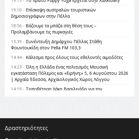
19:13 -
Το πρώτο Puppy Yoga έρχεται στην Χαλκιδική!
19:10 -
Επίσκεψη αυστραλών τουριστικών
δημοσιογράφων στην Πέλλα
18:56 -
Βάζουμε τα μπάζα στη θέση τους –
Προλαμβάνουμε τις πυρκαγιές
13:39 -
Συνέντευξη Δημάρχου Πέλλας Στάθη
Φουντουκίδη στον Pella FM 103,3
14:44 -
Κάλεσμα προς όλους τους εθελοντές αιμοδότες
14:23 -
Όλη η Ελλάδα ένας πολιτισμός Μουσική
εγκατάσταση Πόλεμος και «Ειρήνη;» 5, 6 Αυγούστου 2026
| Αρχαία Έδεσσα, Αρχαιολογικός Χώρος Λόγγου
14:19 -
Τοποθέτηση Λάκη Βασιλειάδη για την
Αναθεώρηση του Συντάγματος: «Σε τέτοιες κορυφαίες
θεσμικές διαδικασίες υπάρχει μόνο η ευθύνη απέναντι
στις επόμενες γενιές»
16:35 -
Το πρόγραμμα του ΠΑΟΚ στον δεύτερο γύρο του
Champions League!
Δραστηριότητες
16:27 -
Όλυμπος: Εντάχθηκε στον Κατάλογο Παγκόσμιας