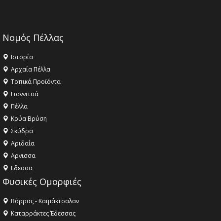
Νομός Πέλλας
Ιστορία
Αρχαία Πέλλα
Τοπικά Προϊόντα
Γιαννιτσά
Πέλλα
Κρύα Βρύση
Σκύδρα
Αριδαία
Aρνισσα
Eδεσσα
Φυσικές Ομορφιές
Βόρρας - Καϊμάκτσαλαν
Καταρράκτες Έδεσσας