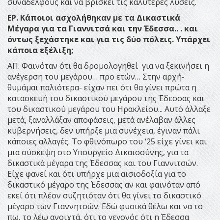
συναδέλφους και να βρίσκει τις καλύτερες λύσεις.
ΕΡ. Κάποιοι ασχολήθηκαν με τα Δικαστικά
Μέγαρα για τα Γιαννιτσά και την Έδεσσα.. . και
όντως ξεχάστηκε και για τις δύο πόλεις. Υπάρχει
κάποια εξέλιξη;
ΑΠ. Φαινόταν ότι θα δρομολογηθεί για να ξεκινήσει η
ανέγερση του μεγάρου… προ ετών… Στην αρχή-
θυμάμαι παλιότερα- είχαν πει ότι θα γίνει πρώτα η
κατασκευή του δικαστικού μεγάρου της Έδεσσας και
του δικαστικού μεγάρου του Ηρακλείου... Αυτό άλλαξε
μετά, ξαναλλάξαν αποφάσεις, μετά ανέλαβαν άλλες
κυβερνήσεις, δεν υπήρξε μια συνέχεια, έγιναν πάλι
κάποιες αλλαγές. Το φθινόπωρο του ‘25 είχε γίνει και
μια σύσκεψη στο Υπουργείο Δικαιοσύνης, για τα
δικαστικά μέγαρα της Έδεσσας και του Γιαννιτσών.
Είχε φανεί και ότι υπήρχε μια αισιοδοξία για το
δικαστικό μέγαρο της Έδεσσας αν και φαινόταν από
εκεί ότι πλέον συζητιόταν ότι θα γίνει το δικαστικό
μέγαρο των Γιαννητσών. Εδώ φυσικά θέλω και να το
πω, το λέω ανοιχτά, ότι το γεγονός ότι η Έδεσσα