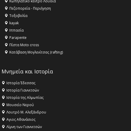
Κληρονομιάς της UNESCO – Ομόφωνη η απόφαση Ο
Κωπηλατικό κέντρο Λουδία
Όλυμπος αναγνωρίστηκε ως φυσικό και πολιτιστικό
Πεζοπορεία - Περιήγηση
αγαθό εξέχουσας οικουμενικής αξίας για την
Τοξοβολία
ανθρωπότητα
kayak
16:18 -
ΕΝΟΡΙΑΚΕΣ ΚΑΛΟΚΑΙΡΙΝΕΣ ΔΡΑΣΕΙΣ ΓΙΑ ΠΑΙΔΙΑ
Ιππασία
ΣΤΗΝ ΕΔΕΣΣΑ
Parapente
Πίστα Moto cross
Κατάβαση Μογλενίτσας (rafting)
Μνημεία και Ιστορία
Ιστορία Έδεσσας
Ιστορία Γιαννιτσών
Ιστορία της Αλμωπίας
Μουσείο Νερού
Λουτρό Μ. Αλεξάνδρου
Αγιος Αθανάσιος
Λίμνη των Γιαννιτσών