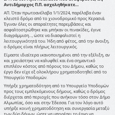
Αντιδήμαρχος Π.Π. ασχοληθήκατε…
ΑΠ. Όταν πρωτοανέλαβα 1/1/2024, παρέλαβα έναν
κλειστό δρόμο από το χιονοδρομικό προς Κερασιά.
Έγιναν όλες οι απαραίτητες παρεμβάσεις και
ασφαλτοστρώθηκε και μπήκαν οι πινακίδες, έγινε
διαγράμμιση…, ώστε να διασφαλιστεί η
λειτουργικότητά του. Ήδη από φέτος, από την άνοιξη,
ο δρόμος είναι πλήρως λειτουργικός.
Είμαστε ιδιαίτερα ικανοποιημένοι από την εξέλιξη, αν
και χρειάστηκε να καλυφθεί και ένα σημαντικό
επιπλέον κόστος από πόρους του Δήμου, καθώς το
έργο δεν είχε εξ ολοκλήρου χρηματοδοτηθεί από το
Υπουργείο Υποδομών.
Υπήρξε χρηματοδότηση από το Υπουργείο Υποδομών
προς τους εμπλεκόμενους δήμους, καθώς ο δρόμος
διέρχεται από περιοχές που ανήκουν τόσο στον Δήμο
Αλμωπίας, όσο και στην Έδεσσα. Για τον λόγο αυτό
υπήρξε κοινή χρηματοδότηση και συνεργασία μεταξύ
των δύο δήμων, ώστε να μπορέσει το έργο να