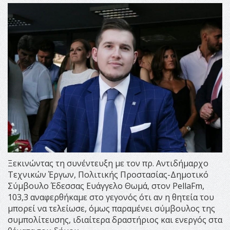
Ξεκινώντας τη συνέντευξη με τον πρ. Αντιδήμαρχο
Τεχνικών Έργων, Πολιτικής Προστασίας-Δημοτικό
Σύμβουλο Έδεσσας Ευάγγελο Θωμά, στον PellaFm,
103,3 αναφερθήκαμε στο γεγονός ότι αν η θητεία του
μπορεί να τελείωσε, όμως παραμένει σύμβουλος της
συμπολίτευσης, ιδιαίτερα δραστήριος και ενεργός στα