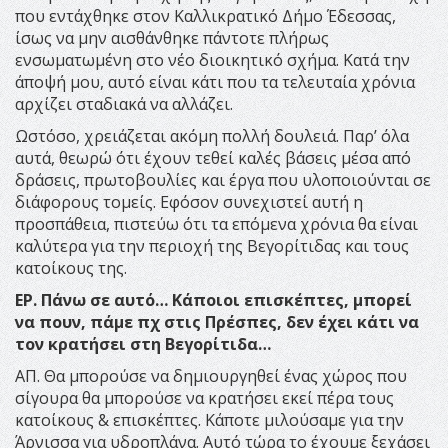
που εντάχθηκε στον Καλλικρατικό Δήμο Έδεσσας,
ίσως να μην αισθάνθηκε πάντοτε πλήρως
ενσωματωμένη στο νέο διοικητικό σχήμα. Κατά την
άποψή μου, αυτό είναι κάτι που τα τελευταία χρόνια
αρχίζει σταδιακά να αλλάζει.
Ωστόσο, χρειάζεται ακόμη πολλή δουλειά. Παρ’ όλα
αυτά, θεωρώ ότι έχουν τεθεί καλές βάσεις μέσα από
δράσεις, πρωτοβουλίες και έργα που υλοποιούνται σε
διάφορους τομείς. Εφόσον συνεχιστεί αυτή η
προσπάθεια, πιστεύω ότι τα επόμενα χρόνια θα είναι
καλύτερα για την περιοχή της Βεγορίτιδας και τους
κατοίκους της.
ΕΡ. Πάνω σε αυτό… Κάποιοι επισκέπτες, μπορεί
να πουν, πάμε πχ στις Πρέσπες, δεν έχει κάτι να
τον κρατήσει στη Βεγορίτιδα…
ΑΠ. Θα μπορούσε να δημιουργηθεί ένας χώρος που
σίγουρα θα μπορούσε να κρατήσει εκεί πέρα τους
κατοίκους & επισκέπτες. Κάποτε μιλούσαμε για την
Άρνισσα για υδροπλάνα. Αυτό τώρα το έχουμε ξεχάσει