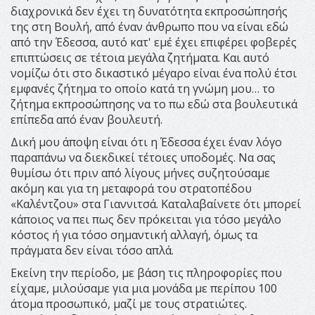
διαχρονικά δεν έχει τη δυνατότητα εκπροσώπησής
της στη Βουλή, από έναν άνθρωπο που να είναι εδώ
από την Έδεσσα, αυτό κατ' εμέ έχει επιφέρει φοβερές
επιπτώσεις σε τέτοια μεγάλα ζητήματα. Και αυτό
νομίζω ότι στο δικαστικό μέγαρο είναι ένα πολύ έτσι
εμφανές ζήτημα το οποίο κατά τη γνώμη μου… το
ζήτημα εκπροσώπησης να το πω εδώ στα βουλευτικά
επίπεδα από έναν βουλευτή.
Δική μου άποψη είναι ότι η Έδεσσα έχει έναν λόγο
παραπάνω να διεκδικεί τέτοιες υποδομές. Να σας
θυμίσω ότι πριν από λίγους μήνες συζητούσαμε
ακόμη και για τη μεταφορά του στρατοπέδου
«Καλέντζου» στα Γιαννιτσά. Καταλαβαίνετε ότι μπορεί
κάποιος να πει πως δεν πρόκειται για τόσο μεγάλο
κόστος ή για τόσο σημαντική αλλαγή, όμως τα
πράγματα δεν είναι τόσο απλά.
Εκείνη την περίοδο, με βάση τις πληροφορίες που
είχαμε, μιλούσαμε για μια μονάδα με περίπου 100
άτομα προσωπικό, μαζί με τους στρατιώτες.