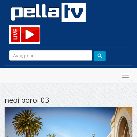
Toggl
navig
neoi poroi 03