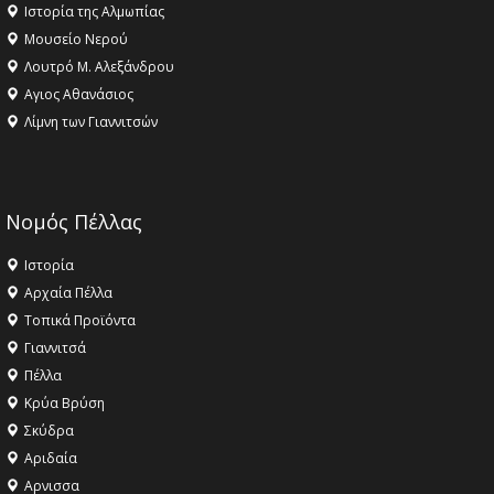
Ιστορία της Αλμωπίας
Μουσείο Νερού
Λουτρό Μ. Αλεξάνδρου
Αγιος Αθανάσιος
Λίμνη των Γιαννιτσών
Νομός Πέλλας
Ιστορία
Αρχαία Πέλλα
Τοπικά Προϊόντα
Γιαννιτσά
Πέλλα
Κρύα Βρύση
Σκύδρα
Αριδαία
Aρνισσα