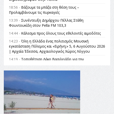
18:56 -
Βάζουμε τα μπάζα στη θέση τους –
Προλαμβάνουμε τις πυρκαγιές
13:39 -
Συνέντευξη Δημάρχου Πέλλας Στάθη
Φουντουκίδη στον Pella FM 103,3
14:44 -
Κάλεσμα προς όλους τους εθελοντές αιμοδότες
14:23 -
Όλη η Ελλάδα ένας πολιτισμός Μουσική
εγκατάσταση Πόλεμος και «Ειρήνη;» 5, 6 Αυγούστου 2026
| Αρχαία Έδεσσα, Αρχαιολογικός Χώρος Λόγγου
14:19 -
Τοποθέτηση Λάκη Βασιλειάδη για την
Αναθεώρηση του Συντάγματος: «Σε τέτοιες κορυφαίες
θεσμικές διαδικασίες υπάρχει μόνο η ευθύνη απέναντι
στις επόμενες γενιές»
16:35 -
Το πρόγραμμα του ΠΑΟΚ στον δεύτερο γύρο του
Champions League!
16:27 -
Όλυμπος: Εντάχθηκε στον Κατάλογο Παγκόσμιας
Κληρονομιάς της UNESCO – Ομόφωνη η απόφαση Ο
Όλυμπος αναγνωρίστηκε ως φυσικό και πολιτιστικό
αγαθό εξέχουσας οικουμενικής αξίας για την