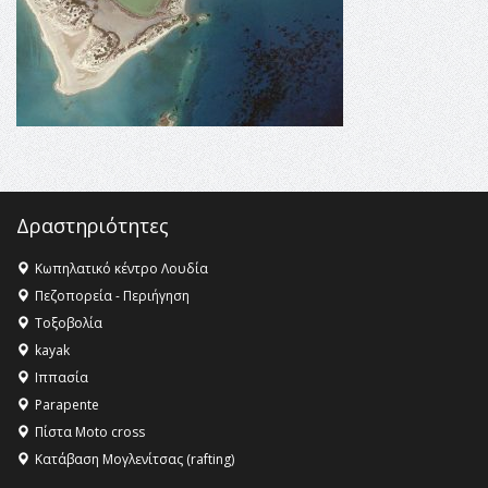
16:35 -
Το πρόγραμμα του ΠΑΟΚ στον δεύτερο γύρο του
Champions League!
16:27 -
Όλυμπος: Εντάχθηκε στον Κατάλογο Παγκόσμιας
Κληρονομιάς της UNESCO – Ομόφωνη η απόφαση Ο
Όλυμπος αναγνωρίστηκε ως φυσικό και πολιτιστικό
αγαθό εξέχουσας οικουμενικής αξίας για την
ανθρωπότητα
16:18 -
ΕΝΟΡΙΑΚΕΣ ΚΑΛΟΚΑΙΡΙΝΕΣ ΔΡΑΣΕΙΣ ΓΙΑ ΠΑΙΔΙΑ
Δραστηριότητες
ΣΤΗΝ ΕΔΕΣΣΑ
Κωπηλατικό κέντρο Λουδία
Πεζοπορεία - Περιήγηση
Τοξοβολία
kayak
Ιππασία
Parapente
Πίστα Moto cross
Κατάβαση Μογλενίτσας (rafting)