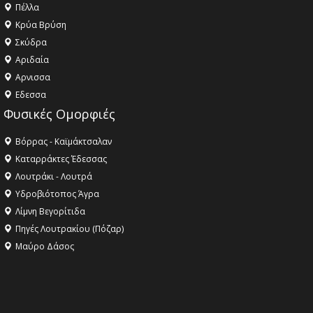
Πέλλα
Κρύα Βρύση
Σκύδρα
Αριδαία
Aρνισσα
Eδεσσα
Φυσικές Ομορφιές
Βόρρας - Καϊμάκτσαλαν
Καταρράκτες Έδεσσας
Λουτράκι - Λουτρά
Υδροβιότοπος Άγρα
Λίμνη Βεγορίτιδα
Πηγές Λουτρακίου (Πόζαρ)
Μαύρο Δάσος