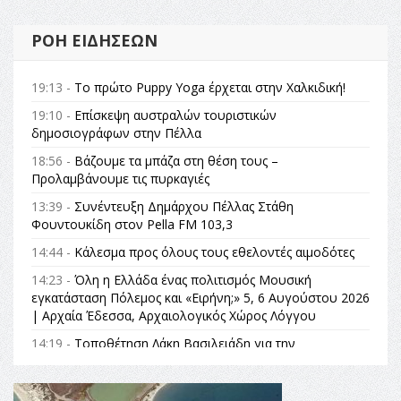
ΡΟΉ ΕΙΔΉΣΕΩΝ
19:13 -
Το πρώτο Puppy Yoga έρχεται στην Χαλκιδική!
19:10 -
Επίσκεψη αυστραλών τουριστικών
δημοσιογράφων στην Πέλλα
18:56 -
Βάζουμε τα μπάζα στη θέση τους –
Προλαμβάνουμε τις πυρκαγιές
13:39 -
Συνέντευξη Δημάρχου Πέλλας Στάθη
Φουντουκίδη στον Pella FM 103,3
14:44 -
Κάλεσμα προς όλους τους εθελοντές αιμοδότες
14:23 -
Όλη η Ελλάδα ένας πολιτισμός Μουσική
εγκατάσταση Πόλεμος και «Ειρήνη;» 5, 6 Αυγούστου 2026
| Αρχαία Έδεσσα, Αρχαιολογικός Χώρος Λόγγου
14:19 -
Τοποθέτηση Λάκη Βασιλειάδη για την
Αναθεώρηση του Συντάγματος: «Σε τέτοιες κορυφαίες
θεσμικές διαδικασίες υπάρχει μόνο η ευθύνη απέναντι
στις επόμενες γενιές»