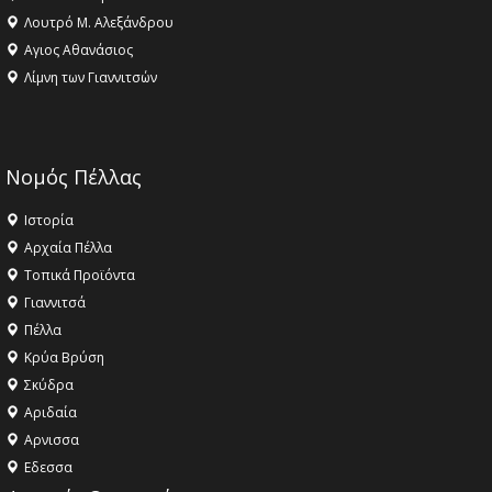
Λουτρό Μ. Αλεξάνδρου
Αγιος Αθανάσιος
Λίμνη των Γιαννιτσών
Νομός Πέλλας
Ιστορία
Αρχαία Πέλλα
Τοπικά Προϊόντα
Γιαννιτσά
Πέλλα
Κρύα Βρύση
Σκύδρα
Αριδαία
Aρνισσα
Eδεσσα