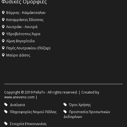
Φυσικές Ομορφιές
Βόρρας - Καϊμάκτσαλαν
Καταρράκτες Έδεσσας
Λουτράκι - Λουτρά
Υδροβιότοπος Άγρα
Λίμνη Βεγορίτιδα
Πηγές Λουτρακίου (Πόζαρ)
Μαύρο Δάσος
Copyright © 2019 PellaTv - All rights reserved. | Created by
www.aneveno.com
|
Διαύγεια
Όροι Χρήσης
Πληροφορίες Νομού Πέλλας
Προστασία Προσωπικών
Δεδομένων
Στοιχεία Επικοινωνίας