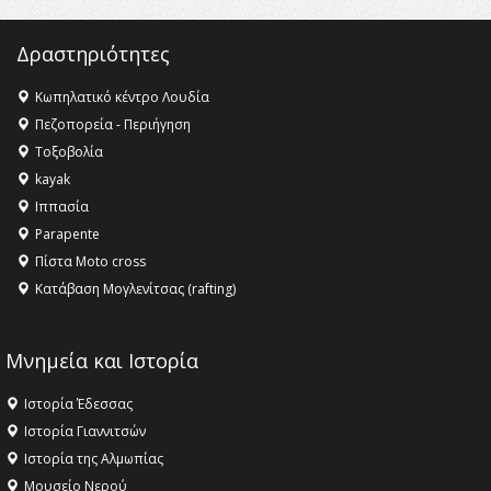
16:35 -
Το πρόγραμμα του ΠΑΟΚ στον δεύτερο γύρο του
Champions League!
Δραστηριότητες
16:27 -
Όλυμπος: Εντάχθηκε στον Κατάλογο Παγκόσμιας
Κληρονομιάς της UNESCO – Ομόφωνη η απόφαση Ο
Κωπηλατικό κέντρο Λουδία
Όλυμπος αναγνωρίστηκε ως φυσικό και πολιτιστικό
Πεζοπορεία - Περιήγηση
αγαθό εξέχουσας οικουμενικής αξίας για την
Τοξοβολία
ανθρωπότητα
kayak
16:18 -
ΕΝΟΡΙΑΚΕΣ ΚΑΛΟΚΑΙΡΙΝΕΣ ΔΡΑΣΕΙΣ ΓΙΑ ΠΑΙΔΙΑ
Ιππασία
ΣΤΗΝ ΕΔΕΣΣΑ
Parapente
Πίστα Moto cross
Κατάβαση Μογλενίτσας (rafting)
Μνημεία και Ιστορία
Ιστορία Έδεσσας
Ιστορία Γιαννιτσών
Ιστορία της Αλμωπίας
Μουσείο Νερού