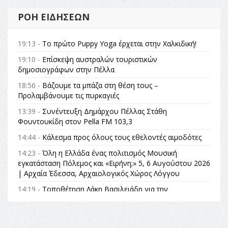
ΡΟΉ ΕΙΔΉΣΕΩΝ
19:13 -
Το πρώτο Puppy Yoga έρχεται στην Χαλκιδική!
19:10 -
Επίσκεψη αυστραλών τουριστικών
δημοσιογράφων στην Πέλλα
18:56 -
Βάζουμε τα μπάζα στη θέση τους –
Προλαμβάνουμε τις πυρκαγιές
13:39 -
Συνέντευξη Δημάρχου Πέλλας Στάθη
Φουντουκίδη στον Pella FM 103,3
14:44 -
Κάλεσμα προς όλους τους εθελοντές αιμοδότες
14:23 -
Όλη η Ελλάδα ένας πολιτισμός Μουσική
εγκατάσταση Πόλεμος και «Ειρήνη;» 5, 6 Αυγούστου 2026
| Αρχαία Έδεσσα, Αρχαιολογικός Χώρος Λόγγου
14:19 -
Τοποθέτηση Λάκη Βασιλειάδη για την
Αναθεώρηση του Συντάγματος: «Σε τέτοιες κορυφαίες
θεσμικές διαδικασίες υπάρχει μόνο η ευθύνη απέναντι
στις επόμενες γενιές»