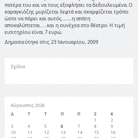
πατέρα του και να τους εξοφλήσει τα δεδουλευμένα. Ο
καραγκιόζης μυρίζεται λεφτά και σκαρφίζεται τρόπο
ώστε να πάρει και αυτός………η απάτη
αποκαλύπτεται……και η συνέχεα στο θέατρο. Η τιμή
εισιτηρίου είναι 7 ευρώ.
Δημοσιεύτηκε στις 23 Ιανουαρίου, 2009
Σχόλια
Αύγουστος 2026
Δ
Τ
Τ
Π
Π
Σ
Κ
1
2
3
4
5
6
7
8
9
10
11
12
13
14
15
16