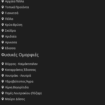
Αρχαία Πέλλα
Τοπικά Προϊόντα
Γιαννιτσά
Πέλλα
Κρύα Βρύση
Σκύδρα
Αριδαία
Aρνισσα
Eδεσσα
Φυσικές Ομορφιές
Βόρρας - Καϊμάκτσαλαν
Καταρράκτες Έδεσσας
Λουτράκι - Λουτρά
Υδροβιότοπος Άγρα
Λίμνη Βεγορίτιδα
Πηγές Λουτρακίου (Πόζαρ)
Μαύρο Δάσος