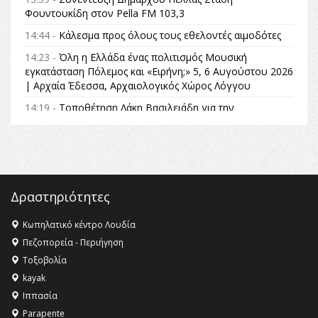
Φουντουκίδη στον Pella FM 103,3
14:44 -
Κάλεσμα προς όλους τους εθελοντές αιμοδότες
14:23 -
Όλη η Ελλάδα ένας πολιτισμός Μουσική
εγκατάσταση Πόλεμος και «Ειρήνη;» 5, 6 Αυγούστου 2026
| Αρχαία Έδεσσα, Αρχαιολογικός Χώρος Λόγγου
14:19 -
Τοποθέτηση Λάκη Βασιλειάδη για την
Αναθεώρηση του Συντάγματος: «Σε τέτοιες κορυφαίες
θεσμικές διαδικασίες υπάρχει μόνο η ευθύνη απέναντι
στις επόμενες γενιές»
16:35 -
Το πρόγραμμα του ΠΑΟΚ στον δεύτερο γύρο του
Champions League!
Δραστηριότητες
16:27 -
Όλυμπος: Εντάχθηκε στον Κατάλογο Παγκόσμιας
Κληρονομιάς της UNESCO – Ομόφωνη η απόφαση Ο
Κωπηλατικό κέντρο Λουδία
Όλυμπος αναγνωρίστηκε ως φυσικό και πολιτιστικό
Πεζοπορεία - Περιήγηση
αγαθό εξέχουσας οικουμενικής αξίας για την
Τοξοβολία
ανθρωπότητα
kayak
16:18 -
ΕΝΟΡΙΑΚΕΣ ΚΑΛΟΚΑΙΡΙΝΕΣ ΔΡΑΣΕΙΣ ΓΙΑ ΠΑΙΔΙΑ
Ιππασία
ΣΤΗΝ ΕΔΕΣΣΑ
Parapente