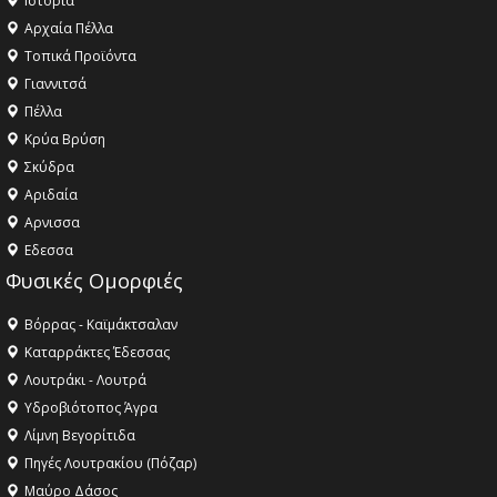
Ιστορία
Αρχαία Πέλλα
Τοπικά Προϊόντα
Γιαννιτσά
Πέλλα
Κρύα Βρύση
Σκύδρα
Αριδαία
Aρνισσα
Eδεσσα
Φυσικές Ομορφιές
Βόρρας - Καϊμάκτσαλαν
Καταρράκτες Έδεσσας
Λουτράκι - Λουτρά
Υδροβιότοπος Άγρα
Λίμνη Βεγορίτιδα
Πηγές Λουτρακίου (Πόζαρ)
Μαύρο Δάσος