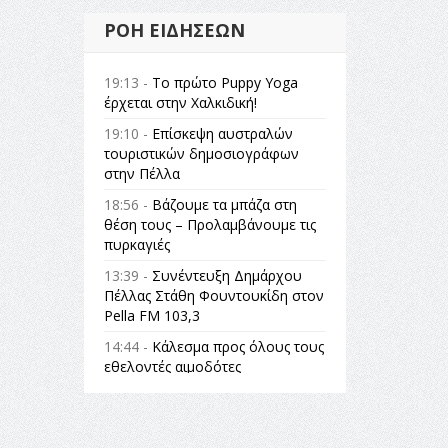
ΡΟΉ ΕΙΔΉΣΕΩΝ
19:13 -
Το πρώτο Puppy Yoga
έρχεται στην Χαλκιδική!
19:10 -
Επίσκεψη αυστραλών
τουριστικών δημοσιογράφων
στην Πέλλα
18:56 -
Βάζουμε τα μπάζα στη
θέση τους – Προλαμβάνουμε τις
πυρκαγιές
13:39 -
Συνέντευξη Δημάρχου
Πέλλας Στάθη Φουντουκίδη στον
Pella FM 103,3
14:44 -
Κάλεσμα προς όλους τους
εθελοντές αιμοδότες
14:23 -
Όλη η Ελλάδα ένας
πολιτισμός Μουσική
εγκατάσταση Πόλεμος και