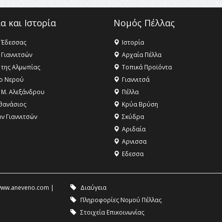
α και Ιστορία
Νομός Πέλλας
 Έδεσσας
Ιστορία
 Γιαννιτσών
Αρχαία Πέλλα
 της Αλμωπίας
Τοπικά Προϊόντα
ο Νερού
Γιαννιτσά
 Μ. Αλεξάνδρου
Πέλλα
θανάσιος
Κρύα Βρύση
ων Γιαννιτσών
Σκύδρα
Αριδαία
Aρνισσα
Eδεσσα
ww.aneveno.com
|
Διαύγεια
Πληροφορίες Νομού Πέλλας
Στοιχεία Επικοινωνίας