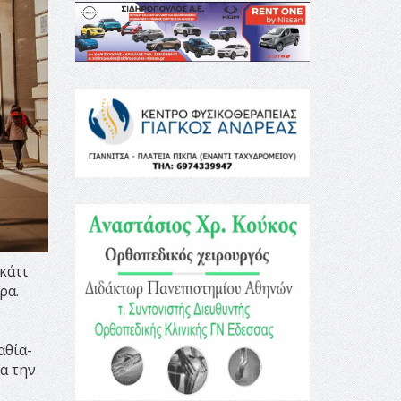
κάτι
ρα.
ν
αθία-
ια την