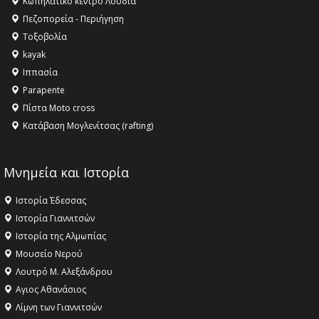
Κωπηλατικό κέντρο Λουδία
Όλυμπος αναγνωρίστηκε ως φυσικό και πολιτιστικό
Πεζοπορεία - Περιήγηση
αγαθό εξέχουσας οικουμενικής αξίας για την
Τοξοβολία
ανθρωπότητα
kayak
16:18 -
ΕΝΟΡΙΑΚΕΣ ΚΑΛΟΚΑΙΡΙΝΕΣ ΔΡΑΣΕΙΣ ΓΙΑ ΠΑΙΔΙΑ
Ιππασία
ΣΤΗΝ ΕΔΕΣΣΑ
Parapente
Πίστα Moto cross
Κατάβαση Μογλενίτσας (rafting)
Μνημεία και Ιστορία
Ιστορία Έδεσσας
Ιστορία Γιαννιτσών
Ιστορία της Αλμωπίας
Μουσείο Νερού
Λουτρό Μ. Αλεξάνδρου
Αγιος Αθανάσιος
Λίμνη των Γιαννιτσών