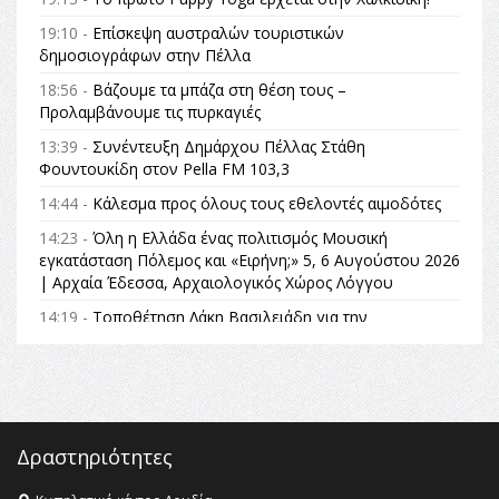
19:10 -
Επίσκεψη αυστραλών τουριστικών
δημοσιογράφων στην Πέλλα
18:56 -
Βάζουμε τα μπάζα στη θέση τους –
Προλαμβάνουμε τις πυρκαγιές
13:39 -
Συνέντευξη Δημάρχου Πέλλας Στάθη
Φουντουκίδη στον Pella FM 103,3
14:44 -
Κάλεσμα προς όλους τους εθελοντές αιμοδότες
14:23 -
Όλη η Ελλάδα ένας πολιτισμός Μουσική
εγκατάσταση Πόλεμος και «Ειρήνη;» 5, 6 Αυγούστου 2026
| Αρχαία Έδεσσα, Αρχαιολογικός Χώρος Λόγγου
14:19 -
Τοποθέτηση Λάκη Βασιλειάδη για την
Αναθεώρηση του Συντάγματος: «Σε τέτοιες κορυφαίες
θεσμικές διαδικασίες υπάρχει μόνο η ευθύνη απέναντι
στις επόμενες γενιές»
16:35 -
Το πρόγραμμα του ΠΑΟΚ στον δεύτερο γύρο του
Champions League!
Δραστηριότητες
16:27 -
Όλυμπος: Εντάχθηκε στον Κατάλογο Παγκόσμιας
Κληρονομιάς της UNESCO – Ομόφωνη η απόφαση Ο