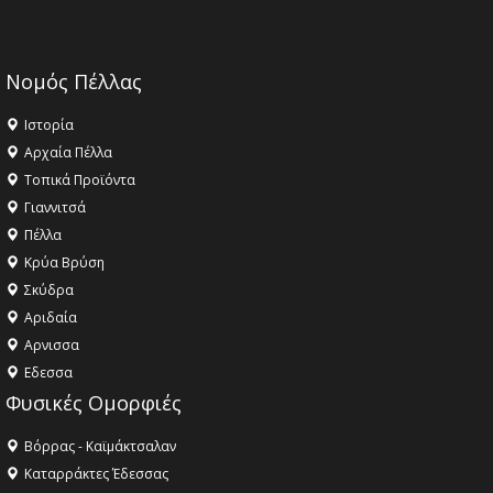
Νομός Πέλλας
Ιστορία
Αρχαία Πέλλα
Τοπικά Προϊόντα
Γιαννιτσά
Πέλλα
Κρύα Βρύση
Σκύδρα
Αριδαία
Aρνισσα
Eδεσσα
Φυσικές Ομορφιές
Βόρρας - Καϊμάκτσαλαν
Καταρράκτες Έδεσσας