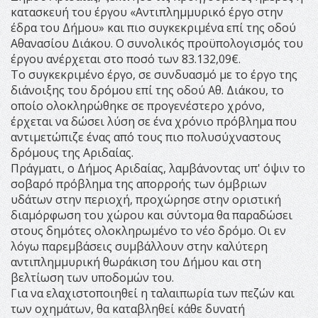
κατασκευή του έργου «Αντιπλημμυρικό έργο στην
έδρα του Δήμου» και πιο συγκεκριμένα επί της οδού
Αθανασίου Διάκου. Ο συνολικός προϋπολογισμός του
έργου ανέρχεται στο ποσό των 83.132,09€.
To συγκεκριμένο έργο, σε συνδυασμό με το έργο της
διάνοιξης του δρόμου επί της οδού Αθ. Διάκου, το
οποίο ολοκληρώθηκε σε προγενέστερο χρόνο,
έρχεται να δώσει λύση σε ένα χρόνιο πρόβλημα που
αντιμετώπιζε ένας από τους πιο πολυσύχναστους
δρόμους της Αριδαίας.
Πράγματι, ο Δήμος Αριδαίας, λαμβάνοντας υπ' όψιν το
σοβαρό πρόβλημα της απορροής των όμβριων
υδάτων στην περιοχή, προχώρησε στην οριστική
διαμόρφωση του χώρου και σύντομα θα παραδώσει
στους δημότες ολοκληρωμένο το νέο δρόμο. Οι εν
λόγω παρεμβάσεις συμβάλλουν στην καλύτερη
αντιπλημμυρική θωράκιση του Δήμου και στη
βελτίωση των υποδομών του.
Για να ελαχιστοποιηθεί η ταλαιπωρία των πεζών και
των οχημάτων, θα καταβληθεί κάθε δυνατή