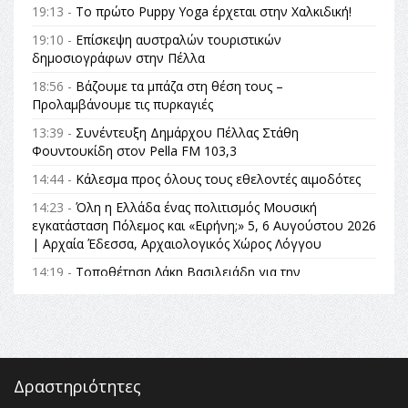
19:13 -
Το πρώτο Puppy Yoga έρχεται στην Χαλκιδική!
19:10 -
Επίσκεψη αυστραλών τουριστικών
δημοσιογράφων στην Πέλλα
18:56 -
Βάζουμε τα μπάζα στη θέση τους –
Προλαμβάνουμε τις πυρκαγιές
13:39 -
Συνέντευξη Δημάρχου Πέλλας Στάθη
Φουντουκίδη στον Pella FM 103,3
14:44 -
Κάλεσμα προς όλους τους εθελοντές αιμοδότες
14:23 -
Όλη η Ελλάδα ένας πολιτισμός Μουσική
εγκατάσταση Πόλεμος και «Ειρήνη;» 5, 6 Αυγούστου 2026
| Αρχαία Έδεσσα, Αρχαιολογικός Χώρος Λόγγου
14:19 -
Τοποθέτηση Λάκη Βασιλειάδη για την
Αναθεώρηση του Συντάγματος: «Σε τέτοιες κορυφαίες
θεσμικές διαδικασίες υπάρχει μόνο η ευθύνη απέναντι
στις επόμενες γενιές»
16:35 -
Το πρόγραμμα του ΠΑΟΚ στον δεύτερο γύρο του
Champions League!
Δραστηριότητες
16:27 -
Όλυμπος: Εντάχθηκε στον Κατάλογο Παγκόσμιας