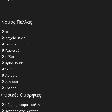
Νομός Πέλλας
Ιστορία
Αρχαία Πέλλα
Τοπικά Προϊόντα
Γιαννιτσά
Πέλλα
Κρύα Βρύση
Σκύδρα
Αριδαία
Aρνισσα
Eδεσσα
Φυσικές Ομορφιές
Βόρρας - Καϊμάκτσαλαν
Καταρράκτες Έδεσσας