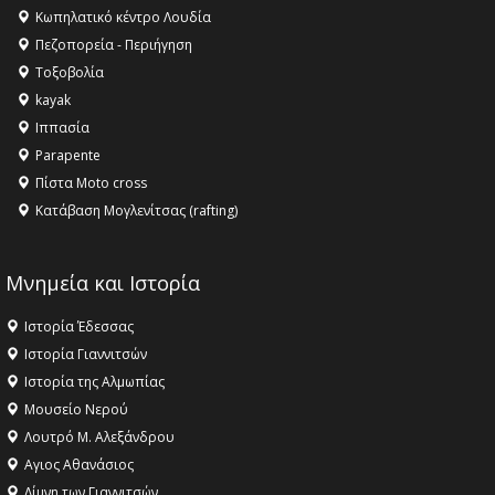
Κληρονομιάς της UNESCO – Ομόφωνη η απόφαση Ο
Κωπηλατικό κέντρο Λουδία
Όλυμπος αναγνωρίστηκε ως φυσικό και πολιτιστικό
Πεζοπορεία - Περιήγηση
αγαθό εξέχουσας οικουμενικής αξίας για την
Τοξοβολία
ανθρωπότητα
kayak
16:18 -
ΕΝΟΡΙΑΚΕΣ ΚΑΛΟΚΑΙΡΙΝΕΣ ΔΡΑΣΕΙΣ ΓΙΑ ΠΑΙΔΙΑ
Ιππασία
ΣΤΗΝ ΕΔΕΣΣΑ
Parapente
Πίστα Moto cross
Κατάβαση Μογλενίτσας (rafting)
Μνημεία και Ιστορία
Ιστορία Έδεσσας
Ιστορία Γιαννιτσών
Ιστορία της Αλμωπίας
Μουσείο Νερού
Λουτρό Μ. Αλεξάνδρου
Αγιος Αθανάσιος
Λίμνη των Γιαννιτσών