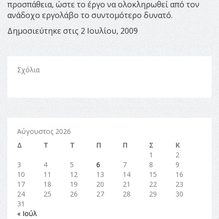
προσπάθεια, ώστε το έργο να ολοκληρωθεί από τον
ανάδοχο εργολάβο το συντομότερο δυνατό.
Δημοσιεύτηκε στις 2 Ιουλίου, 2009
Σχόλια
Αύγουστος 2026
Δ
Τ
Τ
Π
Π
Σ
Κ
1
2
3
4
5
6
7
8
9
10
11
12
13
14
15
16
17
18
19
20
21
22
23
24
25
26
27
28
29
30
31
« Ιούλ