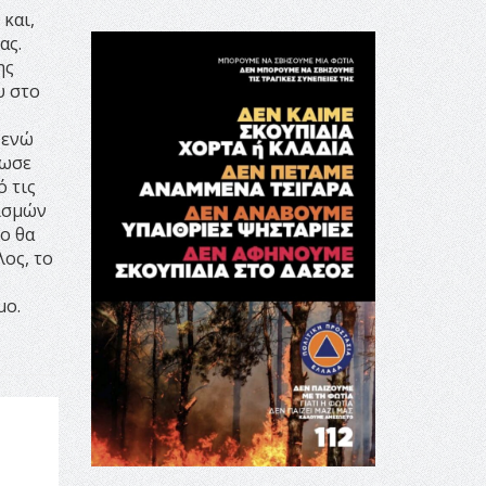
και,
ας.
ης
υ στο
 ενώ
ίωσε
ό τις
νισμών
ο θα
λος, το
μο.