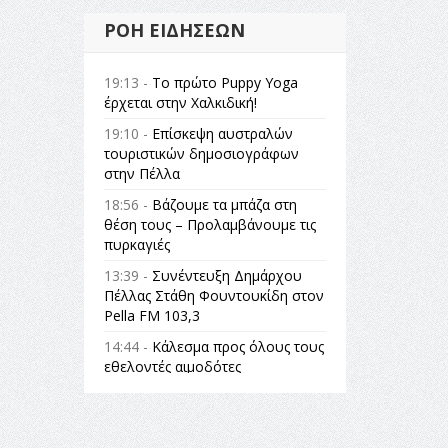
ΡΟΉ ΕΙΔΉΣΕΩΝ
19:13 -
Το πρώτο Puppy Yoga
έρχεται στην Χαλκιδική!
19:10 -
Επίσκεψη αυστραλών
τουριστικών δημοσιογράφων
στην Πέλλα
18:56 -
Βάζουμε τα μπάζα στη
θέση τους – Προλαμβάνουμε τις
πυρκαγιές
13:39 -
Συνέντευξη Δημάρχου
Πέλλας Στάθη Φουντουκίδη στον
Pella FM 103,3
14:44 -
Κάλεσμα προς όλους τους
εθελοντές αιμοδότες
14:23 -
Όλη η Ελλάδα ένας
πολιτισμός Μουσική
εγκατάσταση Πόλεμος και