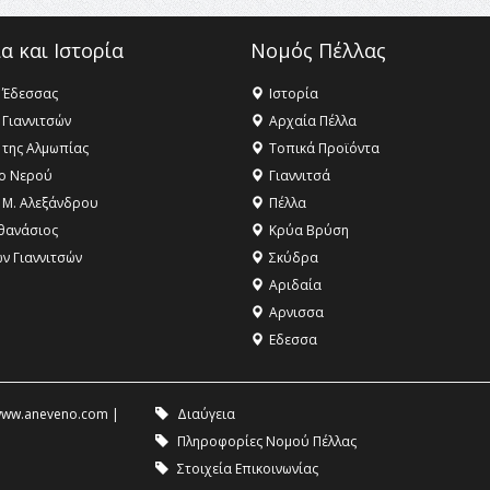
α και Ιστορία
Νομός Πέλλας
 Έδεσσας
Ιστορία
 Γιαννιτσών
Αρχαία Πέλλα
 της Αλμωπίας
Τοπικά Προϊόντα
ο Νερού
Γιαννιτσά
 Μ. Αλεξάνδρου
Πέλλα
θανάσιος
Κρύα Βρύση
ων Γιαννιτσών
Σκύδρα
Αριδαία
Aρνισσα
Eδεσσα
ww.aneveno.com
|
Διαύγεια
Πληροφορίες Νομού Πέλλας
Στοιχεία Επικοινωνίας