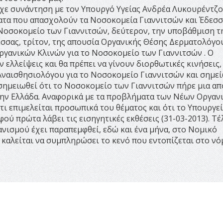
χε συνάντηση με τον Υπουργό Υγείας Ανδρέα Λυκουρέντζο 
ματα που απασχολούν τα Νοσοκομεία Γιαννιτσών και Έδεσσ
Νοσοκομείο των Γιαννιτσών, δεύτερον, την υποβάθμιση τ
σσας, τρίτον, της απουσία Οργανικής Θέσης Δερματολόγο
Οργανικών Κλινών για το Νοσοκομείο των Γιαννιτσών . Ο
ελλείψεις και θα πρέπει να γίνουν διορθωτικές κινήσεις,
Αναισθησιολόγου για το Νοσοκομείο Γιαννιτσών και σημε
σημειωθεί ότι το Νοσοκομείο των Γιαννιτσών πήρε μια απ
 την Ελλάδα. Αναφορικά με τα προβλήματα των Νέων Οργα
ι επιμελείται προσωπικά του θέματος και ότι το Υπουργεί
ύ πρώτα λάβει τις εισηγητικές εκθέσεις (31-03-2013). Τέ
νισμού έχει παραπεμφθεί, εδώ και ένα μήνα, στο Νομικό
 καλείται να συμπληρώσει το κενό που εντοπίζεται στο νό