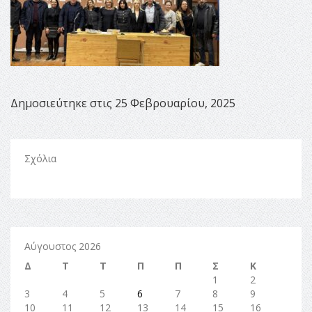
Δημοσιεύτηκε στις 25 Φεβρουαρίου, 2025
Σχόλια
Αύγουστος 2026
Δ
Τ
Τ
Π
Π
Σ
Κ
1
2
3
4
5
6
7
8
9
10
11
12
13
14
15
16