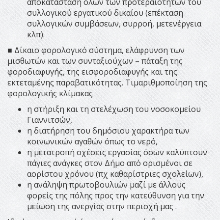
αποκατάσταση όλων των προτεραιοτήτων του
συλλογικού εργατικού δικαίου (επέκταση
συλλογικών συμβάσεων, συρροή, μετενέργεια
κλπ).
■ Δίκαιο φορολογικό σύστημα, ελάφρυνση των
μισθωτών και των συνταξιούχων – πάταξη της
φοροδιαφυγής, της εισφοροδιαφυγής και της
εκτεταμένης παραβατικότητας. Τιμαριθμοποίηση της
φορολογικής κλίμακας
η στήριξη και τη στελέχωση του νοσοκομείου
Γιαννιτσών,
η διατήρηση του δημόσιου χαρακτήρα των
κοινωνικών αγαθών όπως το νερό,
η μετατροπή σχέσεις εργασίας όσων καλύπτουν
πάγιες ανάγκες στον Δήμο από ορισμένοι σε
αορίστου χρόνου (πχ καθαρίστριες σχολείων),
η ανάληψη πρωτοβουλιών μαζί με άλλους
φορείς της πόλης προς την κατεύθυνση για την
μείωση της ανεργίας στην περιοχή μας .