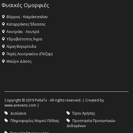
Φυσικές Ομορφιές
Βόρρας - Καϊμάκτσαλαν
Καταρράκτες Έδεσσας
Λουτράκι - Λουτρά
Υδροβιότοπος Άγρα
Λίμνη Βεγορίτιδα
Πηγές Λουτρακίου (Πόζαρ)
Μαύρο Δάσος
Copyright © 2019 PellaTv - All rights reserved. | Created by
www.aneveno.com
|
Διαύγεια
Όροι Χρήσης
Πληροφορίες Νομού Πέλλας
Προστασία Προσωπικών
Δεδομένων