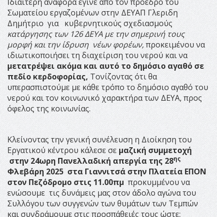
Ιδιαίτερη αναφορά έγινε από τον πρόεδρο του
Σωματείου εργαζομένων στην ΔΕΥΑΠ Γλεριδη
Δημήτριο για κυβερνητικούς σχεδιασμούς
κατάργησης των 126 ΔΕΥΑ με την σημερινή τους
μορφή και την ίδρυση νέων φορέων,
προκειμένου να
ιδιωτικοποιήσει τη διαχείριση του νερού και να
μετατρέψει ακόμα και αυτό το δημόσιο αγαθό σε
πεδίο κερδοφορίας,
Τονίζοντας ότι θα
υπερασπιστούμε με κάθε τρόπο το δημόσιο αγαθό του
νερού και τον κοινωνικό χαρακτήρα των ΔΕΥΑ, προς
όφελος της κοινωνίας.
Κλείνοντας την γενική συνέλευση η Διοίκηση του
Εργατικού κέντρου κάλεσε σε
μαζική συμμετοχή
ης
στην 24ωρη Πανελλαδική απεργία της 28
Φλεβάρη 2025 στα Γιαννιτσά στην Πλατεία ΕΠΟΝ
στον Πεζόδρομο στις 11.00πμ
προκυμμένου να
ενώσουμε τις δυνάμεις μας στον άδολο αγώνα του
Συλλόγου των συγγενών των θυμάτων των Τεμπών
και συνδράμουμε στις προσπάθειές τους ώστε: