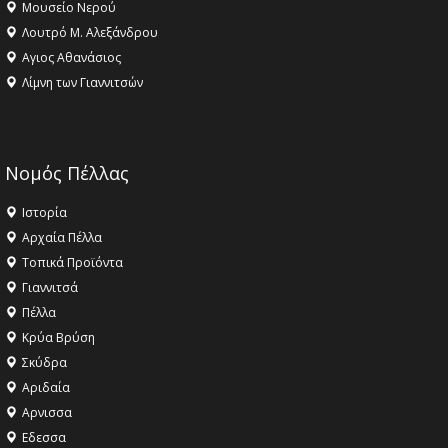
Μουσείο Νερού
Λουτρό Μ. Αλεξάνδρου
Αγιος Αθανάσιος
Λίμνη των Γιαννιτσών
Νομός Πέλλας
Ιστορία
Αρχαία Πέλλα
Τοπικά Προϊόντα
Γιαννιτσά
Πέλλα
Κρύα Βρύση
Σκύδρα
Αριδαία
Aρνισσα
Eδεσσα