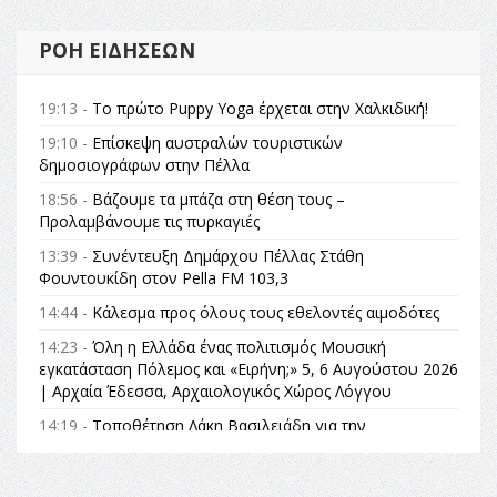
ΡΟΉ ΕΙΔΉΣΕΩΝ
19:13 -
Το πρώτο Puppy Yoga έρχεται στην Χαλκιδική!
19:10 -
Επίσκεψη αυστραλών τουριστικών
δημοσιογράφων στην Πέλλα
18:56 -
Βάζουμε τα μπάζα στη θέση τους –
Προλαμβάνουμε τις πυρκαγιές
13:39 -
Συνέντευξη Δημάρχου Πέλλας Στάθη
Φουντουκίδη στον Pella FM 103,3
14:44 -
Κάλεσμα προς όλους τους εθελοντές αιμοδότες
14:23 -
Όλη η Ελλάδα ένας πολιτισμός Μουσική
εγκατάσταση Πόλεμος και «Ειρήνη;» 5, 6 Αυγούστου 2026
| Αρχαία Έδεσσα, Αρχαιολογικός Χώρος Λόγγου
14:19 -
Τοποθέτηση Λάκη Βασιλειάδη για την
Αναθεώρηση του Συντάγματος: «Σε τέτοιες κορυφαίες
θεσμικές διαδικασίες υπάρχει μόνο η ευθύνη απέναντι
στις επόμενες γενιές»