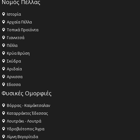
Νομός Πέλλας
Ιστορία
Αρχαία Πέλλα
Τοπικά Προϊόντα
Γιαννιτσά
Πέλλα
Κρύα Βρύση
Σκύδρα
Αριδαία
Aρνισσα
Eδεσσα
Φυσικές Ομορφιές
Βόρρας - Καϊμάκτσαλαν
Καταρράκτες Έδεσσας
Λουτράκι - Λουτρά
Υδροβιότοπος Άγρα
Λίμνη Βεγορίτιδα