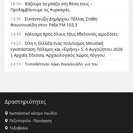
18:56 -
Βάζουμε τα μπάζα στη θέση τους –
Προλαμβάνουμε τις πυρκαγιές
13:39 -
Συνέντευξη Δημάρχου Πέλλας Στάθη
Φουντουκίδη στον Pella FM 103,3
14:44 -
Κάλεσμα προς όλους τους εθελοντές αιμοδότες
14:23 -
Όλη η Ελλάδα ένας πολιτισμός Μουσική
εγκατάσταση Πόλεμος και «Ειρήνη;» 5, 6 Αυγούστου 2026
| Αρχαία Έδεσσα, Αρχαιολογικός Χώρος Λόγγου
14:19 -
Τοποθέτηση Λάκη Βασιλειάδη για την
Αναθεώρηση του Συντάγματος: «Σε τέτοιες κορυφαίες
θεσμικές διαδικασίες υπάρχει μόνο η ευθύνη απέναντι
στις επόμενες γενιές»
16:35 -
Το πρόγραμμα του ΠΑΟΚ στον δεύτερο γύρο του
Champions League!
Δραστηριότητες
16:27 -
Όλυμπος: Εντάχθηκε στον Κατάλογο Παγκόσμιας
Κληρονομιάς της UNESCO – Ομόφωνη η απόφαση Ο
Κωπηλατικό κέντρο Λουδία
Όλυμπος αναγνωρίστηκε ως φυσικό και πολιτιστικό
Πεζοπορεία - Περιήγηση
αγαθό εξέχουσας οικουμενικής αξίας για την
Τοξοβολία
ανθρωπότητα