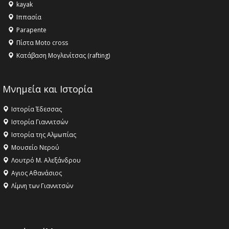
kayak
16:18 -
ΕΝΟΡΙΑΚΕΣ ΚΑΛΟΚΑΙΡΙΝΕΣ ΔΡΑΣΕΙΣ ΓΙΑ ΠΑΙΔΙΑ
Ιππασία
ΣΤΗΝ ΕΔΕΣΣΑ
Parapente
Πίστα Moto cross
Κατάβαση Μογλενίτσας (rafting)
Μνημεία και Ιστορία
Ιστορία Έδεσσας
Ιστορία Γιαννιτσών
Ιστορία της Αλμωπίας
Μουσείο Νερού
Λουτρό Μ. Αλεξάνδρου
Αγιος Αθανάσιος
Λίμνη των Γιαννιτσών