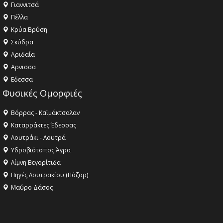
Γιαννιτσά
Πέλλα
Κρύα Βρύση
Σκύδρα
Αριδαία
Aρνισσα
Eδεσσα
Φυσικές Ομορφιές
Βόρρας - Καϊμάκτσαλαν
Καταρράκτες Έδεσσας
Λουτράκι - Λουτρά
Υδροβιότοπος Άγρα
Λίμνη Βεγορίτιδα
Πηγές Λουτρακίου (Πόζαρ)
Μαύρο Δάσος