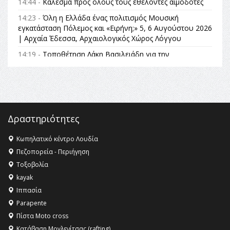
14:44 -
Κάλεσμα προς όλους τους εθελοντές αιμοδότες
14:23 -
Όλη η Ελλάδα ένας πολιτισμός Μουσική
εγκατάσταση Πόλεμος και «Ειρήνη;» 5, 6 Αυγούστου 2026
| Αρχαία Έδεσσα, Αρχαιολογικός Χώρος Λόγγου
14:19 -
Τοποθέτηση Λάκη Βασιλειάδη για την
Αναθεώρηση του Συντάγματος: «Σε τέτοιες κορυφαίες
θεσμικές διαδικασίες υπάρχει μόνο η ευθύνη απέναντι
στις επόμενες γενιές»
16:35 -
Το πρόγραμμα του ΠΑΟΚ στον δεύτερο γύρο του
Champions League!
Δραστηριότητες
16:27 -
Όλυμπος: Εντάχθηκε στον Κατάλογο Παγκόσμιας
Κληρονομιάς της UNESCO – Ομόφωνη η απόφαση Ο
Κωπηλατικό κέντρο Λουδία
Όλυμπος αναγνωρίστηκε ως φυσικό και πολιτιστικό
Πεζοπορεία - Περιήγηση
αγαθό εξέχουσας οικουμενικής αξίας για την
Τοξοβολία
ανθρωπότητα
kayak
16:18 -
ΕΝΟΡΙΑΚΕΣ ΚΑΛΟΚΑΙΡΙΝΕΣ ΔΡΑΣΕΙΣ ΓΙΑ ΠΑΙΔΙΑ
Ιππασία
ΣΤΗΝ ΕΔΕΣΣΑ
Parapente
Πίστα Moto cross
Κατάβαση Μογλενίτσας (rafting)