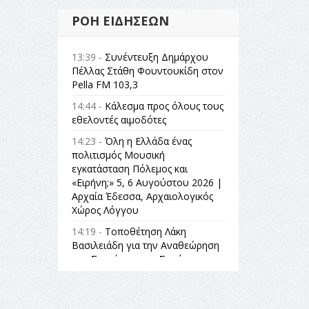
ΡΟΉ ΕΙΔΉΣΕΩΝ
13:39 -
Συνέντευξη Δημάρχου
Πέλλας Στάθη Φουντουκίδη στον
Pella FM 103,3
14:44 -
Κάλεσμα προς όλους τους
εθελοντές αιμοδότες
14:23 -
Όλη η Ελλάδα ένας
πολιτισμός Μουσική
εγκατάσταση Πόλεμος και
«Ειρήνη;» 5, 6 Αυγούστου 2026 |
Αρχαία Έδεσσα, Αρχαιολογικός
Χώρος Λόγγου
14:19 -
Τοποθέτηση Λάκη
Βασιλειάδη για την Αναθεώρηση
του Συντάγματος: «Σε τέτοιες
κορυφαίες θεσμικές διαδικασίες
υπάρχει μόνο η ευθύνη απέναντι
στις επόμενες γενιές»