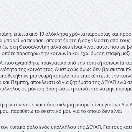
πάκη, έπειτα από 19 ολόκληρα χρόνια παρουσίας και προ
λα μπορεί να περάσει απαρατήρητη ή ασχολίαστη από τους
 ζω στη Θεσσαλονίκη αλλά δεν είναι λίγοι αυτοί που με β
οπότε παρατηρώ την κοινωνία και έχω άμεση επαφή μαζί 
Α, που αγαπήθηκε πραγματικά από την τοπική κοινωνία κα
ινότητα της κοινότητας. Δυστυχώς όμως δεν βρίσκεται πλ
τοποθετήθηκε μια νεαρή κοπέλα που επισκέπτεται την κοιν
 και Πέμπτη, αποκλειστικά για ζητήματα της ΔΕΥΑΠ ενώ σε
πάλληλος σε μόνιμη βάση ώστε η κοινότητα να μην παραμέ
ή η μετακίνηση και πόσο σκληρή μπορεί είναι για ένα ΑμεΑ
ου, παραθέτω το σκεπτικό μου για το οποίο δεν είναι
τον τυπικό ρόλο ενός υπαλλήλου της ΔΕΥΑΠ. Για τους κατ