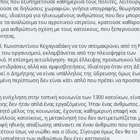
ωπος που εξυπηρετούσε καθημερινά τους πολίτες, λειτουρ
θούσε σε δηλώσεις χωραφιών, γνήσια υπογραφής, θεωρήσε
γκες, ιδιαίτερα για ηλικιωμένους ανθρώπους που δεν μπορ
ε τα αναλώσιμα του αγροτικού ιατρείου, κρατούσε καθαρ
 μια ανθρώπινη σχέση με τους κατοίκους, που ξεπερνούσε
ότητας.
, Kωνσταντίνου Κεχαγιαδάκη να τον απομακρύνει από τη 
η του οργανισμού, εκλαμβάνεται από την πλειοψηφία των
ιό. Η επίσημη αιτιολόγηση- περί έλλειψης προσωπικού λ
ντιδράσεις αλλά και αμφισβητήσεις. Ιδιαίτερα όταν στη Δ
εί ο Δημήτρης να είναι υπάλληλος της ύδρευσης όμως έω
μένη περίπτωση δεν είναι κάτι απλό που πρέπει να προσπ
 ενόχληση στην τοπική κοινωνία των 1300 κατοίκων, είνα
ης δεν ήταν απλά ένας εργαζόμενος. Ήταν ένας άνθρωπος
απητό μέλος της κοινωνίας, έχοντας καθημερινή επαφή και
ολλούς κατοίκους, η μετακίνησή του δεν αντιμετωπίζεται
μορφή ηθικής απαξίωσης απέναντι σε έναν άνθρωπο που προ
έτοιο ίσως να νιώθει και ο ίδιος. Σίγουρα όμως δεν θα το
αξιοπρέπεια των ανθρώπων δεν έχει κατηγορία.