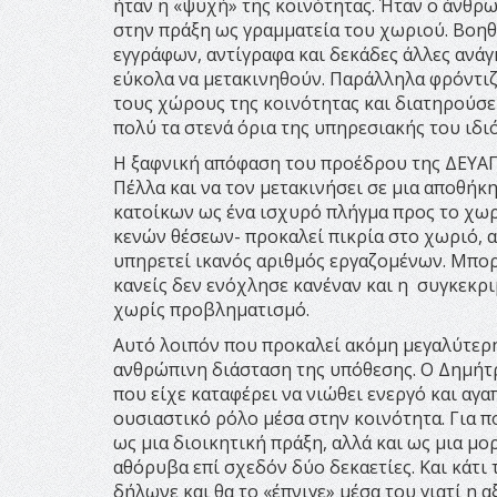
ήταν η «ψυχή» της κοινότητας. Ήταν ο άνθρ
στην πράξη ως γραμματεία του χωριού. Βοη
εγγράφων, αντίγραφα και δεκάδες άλλες ανά
εύκολα να μετακινηθούν. Παράλληλα φρόντιζ
τους χώρους της κοινότητας και διατηρούσε
πολύ τα στενά όρια της υπηρεσιακής του ιδι
Η ξαφνική απόφαση του προέδρου της ΔΕΥΑΠ
Πέλλα και να τον μετακινήσει σε μια αποθήκ
κατοίκων ως ένα ισχυρό πλήγμα προς το χωρ
κενών θέσεων- προκαλεί πικρία στο χωριό, α
υπηρετεί ικανός αριθμός εργαζομένων. Μπορ
κανείς δεν ενόχλησε κανέναν και η συγκεκρι
χωρίς προβληματισμό.
Αυτό λοιπόν που προκαλεί ακόμη μεγαλύτερη
ανθρώπινη διάσταση της υπόθεσης. Ο Δημήτρ
που είχε καταφέρει να νιώθει ενεργό και αγ
ουσιαστικό ρόλο μέσα στην κοινότητα. Για π
ως μια διοικητική πράξη, αλλά και ως μια 
αθόρυβα επί σχεδόν δύο δεκαετίες. Και κάτι τ
δήλωνε και θα το «έπνιγε» μέσα του γιατί η 