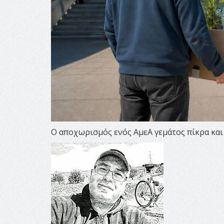
Ο αποχωρισμός ενός ΑμεΑ γεμάτος πίκρα και