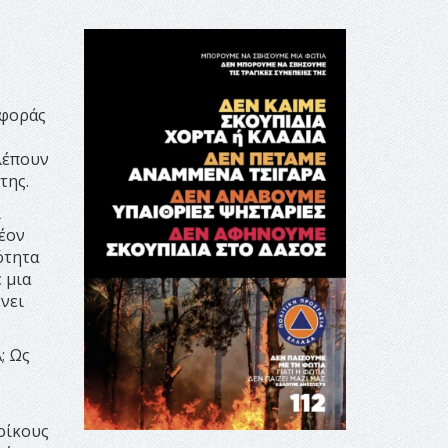
σφοράς
λέπουν
της.
ι
έον
ότητα
 μια
νει
; Ως
οίκους