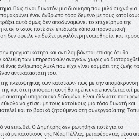
ημα. Πώς είναι δυνατόν μια διοίκηση που μιλά συχνά για
πομακρύνει έναν άνθρωπο τόσο δεμένο με τους κατοίκους
 πράξει αυτό όμως δεν αποδυναμώνει το επιχείρημα της
 κι αν ο ίδιος ποτέ δεν επιδίωξε κάποια προνομιακή
ηση δεν όφειλε να δείξει μεγαλύτερη ευαισθησία, και προσ
την πραγματικότητα και αντιλαμβάνεται επίσης ότι θα
ν κάλυψη των υπηρεσιακών αναγκών χωρίς να διαταραχθεί
γεί ένας άνθρωπος ΑμεΑ που είχε γίνει κομμάτι της ζωής τ
έναν αντικαταστάτη του.
η της πλειοψηφίας των κατοίκων- πως με την απομάκρυνση
της και ότι η απόφαση αυτή θα πρέπει να επανεξεταστεί μ
 με αυστηρά υπηρεσιακά δεδομένα. Είναι άλλωστε πασιφαν
 εύκολα να χτίσει με τους κατοίκους μια τόσο δυνατή και
ποτελεί και το βασικό ζητούμενο στη συνεργασία της Τοπι
ό να ειπωθεί. Ο Δημήτρης δεν ρωτήθηκε ποτέ για το
τικά με κατοίκους της Νέας Πέλλας, μεταφέροντας μέσα απ