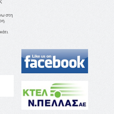
ς
ίνω στη
ρη.
κάτι