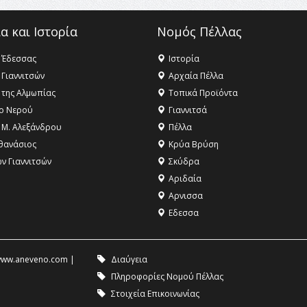
α και Ιστορία
Νομός Πέλλας
 Έδεσσας
Ιστορία
 Γιαννιτσών
Αρχαία Πέλλα
 της Αλμωπίας
Τοπικά Προϊόντα
ο Νερού
Γιαννιτσά
 Μ. Αλεξάνδρου
Πέλλα
θανάσιος
Κρύα Βρύση
ων Γιαννιτσών
Σκύδρα
Αριδαία
Aρνισσα
Eδεσσα
ww.aneveno.com
|
Διαύγεια
Πληροφορίες Νομού Πέλλας
Στοιχεία Επικοινωνίας