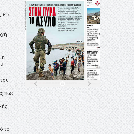
; Θα
οχή
 η
ου
 του
ε
ές πως
κής
ό το