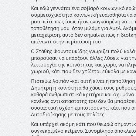
Και εδώ γεννάται ένα σοβαρό κοινωνικό ερώτ
συμμετοχικότητα κοινωνική ευαισθησία να α
μου πείτε πως ίσως ήταν αναγκασμένη να το
τοποθέτηση μου όταν μιλάμε για ΑμεΑ. Ακόμη
μεταχείριση, αυτό δεν σημαίνει πως η διοίκ
απέναντι στην περίπτωσή του.
Ο Στάθης Φουντουκίδης γνωρίζει πολύ καλά 
μπορούσαν να υπάρξουν άλλες λύσεις για τη
λειτουργία της κοινότητας και χωρίς να πλη
χωριού, κάτι που δεν χτίζεται εύκολα με καν
Πιστεύω λοιπόν -και αυτή είναι η πεποίθησ
Δημήτρη η κοινότητα θα χάσει τους ρυθμούς 
καθαρά ανθρωπιστικά κριτήρια και όχι μόνο
κανένας αντικαταστάτης του δεν θα μπορέσει
ουσιαστική σχέση εμπιστοσύνης, κάτι που α
Αυτοδιοίκησης με τους πολίτες.
Και υπάρχει ακόμη κάτι που θεωρώ σημαντικ
συγκεκριμένο κείμενο. Συνομίλησα αποκλεισ