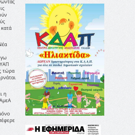
γώντας
ις
ούν
ούς
 κατά
Νέα
όγω
ΕΥΑΠ
ς τώρα
ερνάται
ι η
 ΑμεΑ
 μόνο
σέφερε