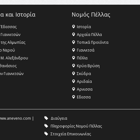
α και Ιστορία
Νομός Πέλλας
 Έδεσσας
Ιστορία
 Γιαννιτσών
Αρχαία Πέλλα
 της Αλμωπίας
Τοπικά Προϊόντα
ο Νερού
Γιαννιτσά
 Μ. Αλεξάνδρου
Πέλλα
θανάσιος
Κρύα Βρύση
ων Γιαννιτσών
Σκύδρα
Αριδαία
Aρνισσα
Eδεσσα
ww.aneveno.com
|
Διαύγεια
Πληροφορίες Νομού Πέλλας
Στοιχεία Επικοινωνίας