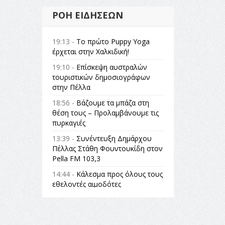
ΡΟΉ ΕΙΔΉΣΕΩΝ
19:13 -
Το πρώτο Puppy Yoga
έρχεται στην Χαλκιδική!
19:10 -
Επίσκεψη αυστραλών
τουριστικών δημοσιογράφων
στην Πέλλα
18:56 -
Βάζουμε τα μπάζα στη
θέση τους – Προλαμβάνουμε τις
πυρκαγιές
13:39 -
Συνέντευξη Δημάρχου
Πέλλας Στάθη Φουντουκίδη στον
Pella FM 103,3
14:44 -
Κάλεσμα προς όλους τους
εθελοντές αιμοδότες
14:23 -
Όλη η Ελλάδα ένας
πολιτισμός Μουσική
εγκατάσταση Πόλεμος και