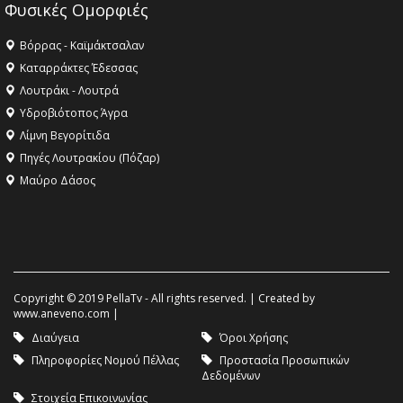
Φυσικές Ομορφιές
Βόρρας - Καϊμάκτσαλαν
Καταρράκτες Έδεσσας
Λουτράκι - Λουτρά
Υδροβιότοπος Άγρα
Λίμνη Βεγορίτιδα
Πηγές Λουτρακίου (Πόζαρ)
Μαύρο Δάσος
Copyright © 2019 PellaTv - All rights reserved. | Created by
www.aneveno.com
|
Διαύγεια
Όροι Χρήσης
Πληροφορίες Νομού Πέλλας
Προστασία Προσωπικών
Δεδομένων
Στοιχεία Επικοινωνίας