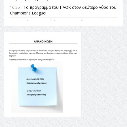
16:35 -
Το πρόγραμμα του ΠΑΟΚ στον δεύτερο γύρο του
Champions League!
16:27 -
Όλυμπος: Εντάχθηκε στον Κατάλογο Παγκόσμιας
Κληρονομιάς της UNESCO – Ομόφωνη η απόφαση Ο
Όλυμπος αναγνωρίστηκε ως φυσικό και πολιτιστικό
αγαθό εξέχουσας οικουμενικής αξίας για την
ανθρωπότητα
16:18 -
ΕΝΟΡΙΑΚΕΣ ΚΑΛΟΚΑΙΡΙΝΕΣ ΔΡΑΣΕΙΣ ΓΙΑ ΠΑΙΔΙΑ
ΣΤΗΝ ΕΔΕΣΣΑ
16:15 -
Εργασίες συντήρησης οδοφωτισμού στην Ενωτική
Οδό Σίνδου από την Περιφέρεια Κεντρικής Μακεδονίας
11:36 -
Λάκης Βασιλειάδης, Συνέντευξη PellaFm 103,3 για
το Μουσείο της Πέλλας, Λουτρά Πόζαρ και Χιονοδρομικό
18:09 -
Αυτό το καλοκαίρι δίνουμε ραντεβού στο πιο
όμορφο θερινό σινεμά της Ελλάδας!