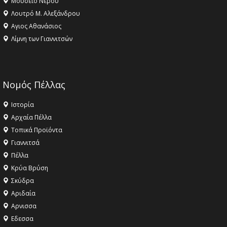
Μουσείο Νερού
Λουτρό Μ. Αλεξάνδρου
Αγιος Αθανάσιος
Λίμνη των Γιαννιτσών
Νομός Πέλλας
Ιστορία
Αρχαία Πέλλα
Τοπικά Προϊόντα
Γιαννιτσά
Πέλλα
Κρύα Βρύση
Σκύδρα
Αριδαία
Aρνισσα
Eδεσσα