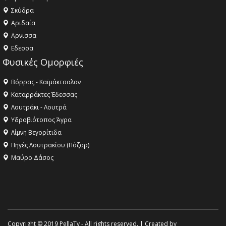
Σκύδρα
Αριδαία
Aρνισσα
Eδεσσα
Φυσικές Ομορφιές
Βόρρας - Καϊμάκτσαλαν
Καταρράκτες Έδεσσας
Λουτράκι - Λουτρά
Υδροβιότοπος Άγρα
Λίμνη Βεγορίτιδα
Πηγές Λουτρακίου (Πόζαρ)
Μαύρο Δάσος
Copyright © 2019 PellaTv - All rights reserved. | Created by