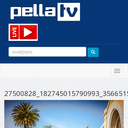
Toggl
navig
27500828_182745015790993_356651