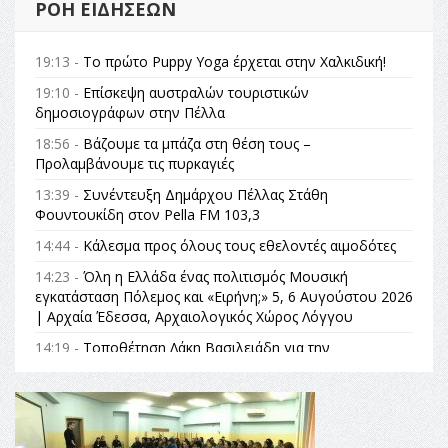
ΡΟΉ ΕΙΔΉΣΕΩΝ
19:13 -
Το πρώτο Puppy Yoga έρχεται στην Χαλκιδική!
19:10 -
Επίσκεψη αυστραλών τουριστικών
δημοσιογράφων στην Πέλλα
18:56 -
Βάζουμε τα μπάζα στη θέση τους –
Προλαμβάνουμε τις πυρκαγιές
13:39 -
Συνέντευξη Δημάρχου Πέλλας Στάθη
Φουντουκίδη στον Pella FM 103,3
14:44 -
Κάλεσμα προς όλους τους εθελοντές αιμοδότες
14:23 -
Όλη η Ελλάδα ένας πολιτισμός Μουσική
εγκατάσταση Πόλεμος και «Ειρήνη;» 5, 6 Αυγούστου 2026
| Αρχαία Έδεσσα, Αρχαιολογικός Χώρος Λόγγου
14:19 -
Τοποθέτηση Λάκη Βασιλειάδη για την
Αναθεώρηση του Συντάγματος: «Σε τέτοιες κορυφαίες
θεσμικές διαδικασίες υπάρχει μόνο η ευθύνη απέναντι
στις επόμενες γενιές»
16:35 -
Το πρόγραμμα του ΠΑΟΚ στον δεύτερο γύρο του