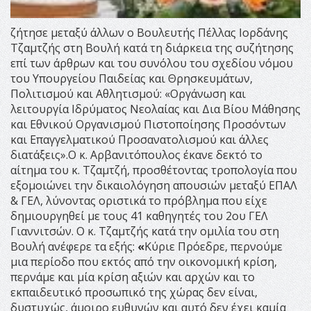
ζήτησε μεταξύ άλλων ο Βουλευτής Πέλλας Ιορδάνης
Τζαμτζής στη Βουλή κατά τη διάρκεια της συζήτησης
επί των άρθρων και του συνόλου του σχεδίου νόμου
του Υπουργείου Παιδείας και Θρησκευμάτων,
Πολιτισμού και Αθλητισμού: «Οργάνωση και
λειτουργία Ιδρύματος Νεολαίας και Δια Βίου Μάθησης
και Εθνικού Οργανισμού Πιστοποίησης Προσόντων
και Επαγγελματικού Προσανατολισμού και άλλες
διατάξεις».Ο κ. Αρβανιτόπουλος έκανε δεκτό το
αίτημα του κ. Τζαμτζή, προσθέτοντας τροπολογία που
εξομοιώνει την δικαιολόγηση απουσιών μεταξύ ΕΠΑΛ
& ΓΕΛ, λύνοντας οριστικά το πρόβλημα που είχε
δημιουργηθεί με τους 41 καθηγητές του 2ου ΓΕΛ
Γιαννιτσών. Ο κ. Τζαμτζής κατά την ομιλία του στη
Βουλή ανέφερε τα εξής:
«
Κύριε Πρόεδρε, περνούμε
μια περίοδο που εκτός από την οικονομική κρίση,
περνάμε και μία κρίση αξιών και αρχών και το
εκπαιδευτικό προσωπικό της χώρας δεν είναι,
δυστυχώς, άμοιρο ευθυνών και αυτό δεν έχει καμία