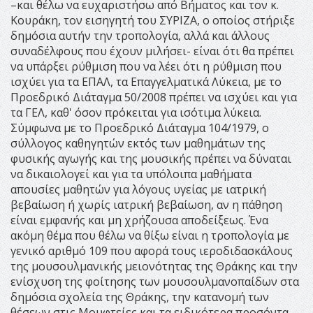
–και θέλω να ευχαριστήσω από Βήματος και τον κ.
Κουράκη, τον εισηγητή του ΣΥΡΙΖΑ, ο οποίος στήριξε
δημόσια αυτήν την τροπολογία, αλλά και άλλους
συναδέλφους που έχουν μιλήσει- είναι ότι θα πρέπει
να υπάρξει ρύθμιση που να λέει ότι η ρύθμιση που
ισχύει για τα ΕΠΑΛ, τα Επαγγελματικά Λύκεια, με το
Προεδρικό Διάταγμα 50/2008 πρέπει να ισχύει και για
τα ΓΕΛ, καθ' όσον πρόκειται για ισότιμα λύκεια.
Σύμφωνα με το Προεδρικό Διάταγμα 104/1979, ο
σύλλογος καθηγητών εκτός των μαθημάτων της
φυσικής αγωγής και της μουσικής πρέπει να δύναται
να δικαιολογεί και για τα υπόλοιπα μαθήματα
απουσίες μαθητών για λόγους υγείας με ιατρική
βεβαίωση ή χωρίς ιατρική βεβαίωση, αν η πάθηση
είναι εμφανής και μη χρήζουσα αποδείξεως. Ένα
ακόμη θέμα που θέλω να θίξω είναι η τροπολογία με
γενικό αριθμό 109 που αφορά τους ιεροδιδασκάλους
της μουσουλμανικής μειονότητας της Θράκης και την
ενίσχυση της φοίτησης των μουσουλμανοπαίδων στα
δημόσια σχολεία της Θράκης, την κατανομή των
θέσεων στις Μουφτείες και τα ειδικότερα προσόντα