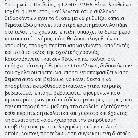
Υπουργείου Παιδείας, η Γ2 6032/1986. Εξακολουθεί να
ισχύει ή μένει έτσι; Εκεί λέγεται ότι ο σύλλογος
διδασκόντων έχει το δικαίωμα να ρυθμίζει κάποια
θέματα. Εδώ μπαίνει μια σειρά ερωτημάτων. Αν πάμε
στο τέλος της χρονιάς, επειδή υπάρχει το δεκαήμερο
που απαιτεί ο νόμος, πότε θα δικαιολογηθούν οι
απουσίες; Υπάρχει περίπτωση να γίνονται αποδεκτές
και μετά το τέλος της σχολικής χρονιάς;
Καταλαβαίνετε –και δεν θέλω να πω πολλά- ότι
υπάρχει μία σειρά θεμάτων. Ο σύλλογος διδασκόντων
του σχολείου πρέπει να μπορεί να αποφασίζει για τα
θέματα αυτά και βεβαίως, να κάνει δεκτά ή να
απορρίπτει εκπρόθεσμα δικαιολογητικά, ιατρικές
βεβαιώσεις, επίσης, βεβαιώσεις κηδεμόνων που
προσκομίστηκαν μετά από δέκα εργάσιμες ημέρες από
την επιστροφή του μαθητή στο σχολείο, εξετάζοντας
κάθε περίπτωση αναλυτικά και χωριστά και έχοντας
τη δυνατότητα να συγχωρήσει την εκπρόθεσμη
υποβολή τους με αιτιολογημένη απόφαση. Αυτό το
οποίο, λοιπόν, προτείνω με τη συγκεκριμένη διάταξη