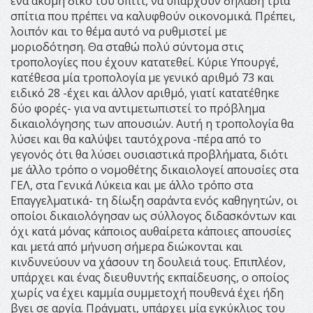
ένα ακόμη δικό του σπίτι, να υπάρχουν δηλαδή τρία
σπίτια που πρέπει να καλυφθούν οικονομικά. Πρέπει,
λοιπόν και το θέμα αυτό να ρυθμιστεί με
μοριοδότηση. Θα σταθώ πολύ σύντομα στις
τροπολογίες που έχουν κατατεθεί. Κύριε Υπουργέ,
κατέθεσα μία τροπολογία με γενικό αριθμό 73 και
ειδικό 28 -έχει και άλλον αριθμό, γιατί κατατέθηκε
δύο φορές- για να αντιμετωπιστεί το πρόβλημα
δικαιολόγησης των απουσιών. Αυτή η τροπολογία θα
λύσει και θα καλύψει ταυτόχρονα -πέρα από το
γεγονός ότι θα λύσει ουσιαστικά προβλήματα, διότι
με άλλο τρόπο ο νομοθέτης δικαιολογεί απουσίες στα
ΓΕΛ, στα Γενικά Λύκεια και με άλλο τρόπο στα
Επαγγελματικά- τη δίωξη σαράντα ενός καθηγητών, οι
οποίοι δικαιολόγησαν ως σύλλογος διδασκόντων και
όχι κατά μόνας κάποιος αυθαίρετα κάποιες απουσίες
και μετά από μήνυση σήμερα διώκονται και
κινδυνεύουν να χάσουν τη δουλειά τους. Επιπλέον,
υπάρχει και ένας διευθυντής εκπαίδευσης, ο οποίος
χωρίς να έχει καμμία συμμετοχή πουθενά έχει ήδη
βγει σε αργία. Πράγματι, υπάρχει μία εγκύκλιος του