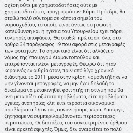
σχέση ούτε με χρηματοδοτήσεις ούτε με
χρηματοδοτήσεις προγραμμάτων. Κύριε Πρόεδρε, θα
σταθώ πολύ σύντομα σε κάποια σημεία του
νομοσχεδίου, το οποίο είναι όντως στη σωστή
κατεύθυνση και η ηγεσία του Υπουργείου έχει πάρει
τολμηρές αποφάσεις. Θα σταθώ, πρώτα απ' όλα, στο
άρθρο 34 παράγραφος 19 που αφορά στις μεταγραφές
των φοιτητών. Το σημαντικό είναι ότι αλλάζει ο
νόμος της Υπουργού Διαμαντοπούλου και
επιτρέπονται πλέον μεταγραφές. Θεωρώ ότι ήταν
κεραυνός εν αιθρία όταν, πριν από λίγο χρονικό
διάστημα, το 2011, μέσα στην κρίση, νομοθετήθηκε να
μην γίνονται μεταγραφές, να μην έχει δηλαδή το
δικαίωμα να μετακινηθεί φοιτητής τη στιγμή που θα
αντιμετωπίζει οξύτατα προβλήματα, είτε προβλήματα
υγείας, αναπηρίας κλπ. είτε τεράστια οικονομικά
προβλήματα. Όταν σας συναντήσαμε, κύριε Υπουργέ,
ζητήσαμε να συμπεριλαμβάνονται περισσότερες
περιπτώσεις. Οι διατάξεις του συγκεκριμένου άρθρου
είναι αρκετά σφιχτές. Όμως, δεν αναιρείται το πολύ