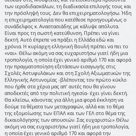
των ιεροδιδασκάλων, τη διαδικασία επιλογής τους και
την πρόσληψή τους. Δεν θα επιχειρηματολογήσω. Ήδη
η επιχειρηματολογία που κατέθεσε προηγουμένως ο
συνάδελφος κ. Αναστασιάδης με κάλυψε απόλυτα.
Είναι προς τη σωστή κατεύθυνση. Πρέπει να γίνει
δεκτή. Αυτό έπρεπε να πράξει η Ελλάδα εδώ και
χρόνια. Η κυρίαρχη ελληνική Βουλή πρέπει να πει το
«ναι». Θέλω ακόμη να σας ευχαριστήσω γιατί ήδη μια
τροπολογία, η οποία έχει γενικό αριθμό 170 και αφορά
την πραγματοποίηση εξετάσεων εισαγωγής στις
Σχολές Αστυφυλάκων και στη Σχολή Αξιωματικών της
Ελληνικής Αστυνομίας -βλέποντας τον πρώτο κύκλο
που ήρθε στα χέρια μας απ' αυτές που θα γίνουν
αποδεκτές από την πολιτική ηγεσία- έχει γίνει δεκτή.
Θα κλείσω, κάνοντας για άλλη μια φορά έκκληση να
δούμε τα θέματα των μεταγραφών, αλλά και το θέμα
της εξομοίωσης των ΕΠΑΛ και των ΓΕΛ στο θέμα της
δικαιολόγησης των απουσιών. Σας ευχαριστώ.» Θέλω
ακόμη να σας ευχαριστήσω γιατί ήδη μια τροπολογία,
η οποία έχει γενικό αριθμό 170 και αφορά την