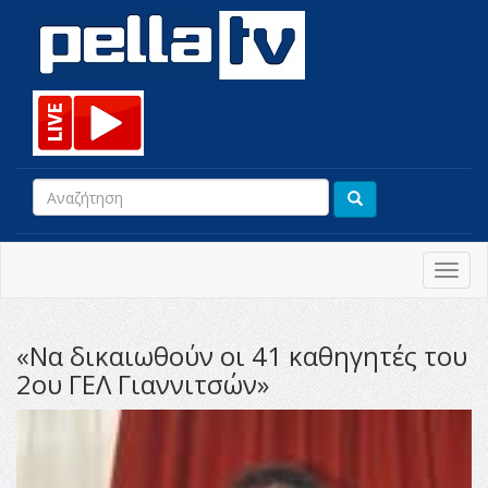
Toggl
navig
«Να δικαιωθούν οι 41 καθηγητές του
2oυ ΓΕΛ Γιαννιτσών»