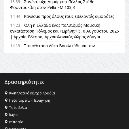
13:39 -
Συνέντευξη Δημάρχου Πέλλας Στάθη
Φουντουκίδη στον Pella FM 103,3
14:44 -
Κάλεσμα προς όλους τους εθελοντές αιμοδότες
14:23 -
Όλη η Ελλάδα ένας πολιτισμός Μουσική
εγκατάσταση Πόλεμος και «Ειρήνη;» 5, 6 Αυγούστου 2026
| Αρχαία Έδεσσα, Αρχαιολογικός Χώρος Λόγγου
14:19 -
Τοποθέτηση Λάκη Βασιλειάδη για την
Αναθεώρηση του Συντάγματος: «Σε τέτοιες κορυφαίες
θεσμικές διαδικασίες υπάρχει μόνο η ευθύνη απέναντι
στις επόμενες γενιές»
16:35 -
Το πρόγραμμα του ΠΑΟΚ στον δεύτερο γύρο του
Champions League!
Δραστηριότητες
16:27 -
Όλυμπος: Εντάχθηκε στον Κατάλογο Παγκόσμιας
Κληρονομιάς της UNESCO – Ομόφωνη η απόφαση Ο
Κωπηλατικό κέντρο Λουδία
Όλυμπος αναγνωρίστηκε ως φυσικό και πολιτιστικό
Πεζοπορεία - Περιήγηση
αγαθό εξέχουσας οικουμενικής αξίας για την
Τοξοβολία
ανθρωπότητα
kayak
16:18 -
ΕΝΟΡΙΑΚΕΣ ΚΑΛΟΚΑΙΡΙΝΕΣ ΔΡΑΣΕΙΣ ΓΙΑ ΠΑΙΔΙΑ
Ιππασία
ΣΤΗΝ ΕΔΕΣΣΑ