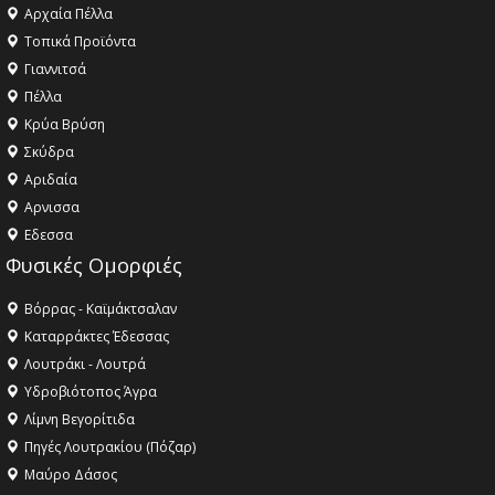
Αρχαία Πέλλα
Τοπικά Προϊόντα
Γιαννιτσά
Πέλλα
Κρύα Βρύση
Σκύδρα
Αριδαία
Aρνισσα
Eδεσσα
Φυσικές Ομορφιές
Βόρρας - Καϊμάκτσαλαν
Καταρράκτες Έδεσσας
Λουτράκι - Λουτρά
Υδροβιότοπος Άγρα
Λίμνη Βεγορίτιδα
Πηγές Λουτρακίου (Πόζαρ)
Μαύρο Δάσος