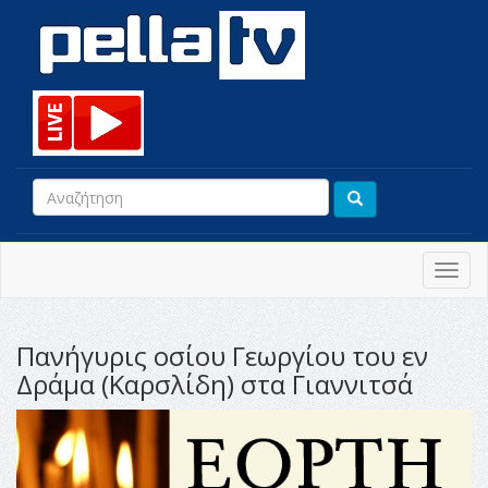
Toggl
navig
Πανήγυρις οσίου Γεωργίου του εν
Δράμα (Καρσλίδη) στα Γιαννιτσά