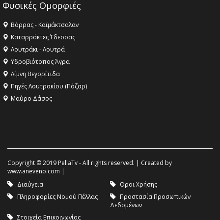
Φυσικές Ομορφιές
Βόρρας - Καϊμάκτσαλαν
Καταρράκτες Έδεσσας
Λουτράκι - Λουτρά
Υδροβιότοπος Άγρα
Λίμνη Βεγορίτιδα
Πηγές Λουτρακίου (Πόζαρ)
Μαύρο Δάσος
Copyright © 2019 PellaTv - All rights reserved. | Created by
www.aneveno.com
|
Διαύγεια
Όροι Χρήσης
Πληροφορίες Νομού Πέλλας
Προστασία Προσωπικών
Δεδομένων
Στοιχεία Επικοινωνίας