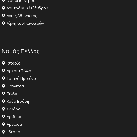
Μουσείο Νερού
Λουτρό Μ. Αλεξάνδρου
Αγιος Αθανάσιος
Λίμνη των Γιαννιτσών
Νομός Πέλλας
Ιστορία
Αρχαία Πέλλα
Τοπικά Προϊόντα
Γιαννιτσά
Πέλλα
Κρύα Βρύση
Σκύδρα
Αριδαία
Aρνισσα
Eδεσσα