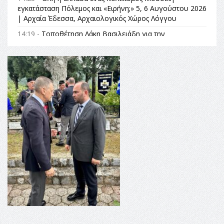
εγκατάσταση Πόλεμος και «Ειρήνη;» 5, 6 Αυγούστου 2026
| Αρχαία Έδεσσα, Αρχαιολογικός Χώρος Λόγγου
14:19 -
Τοποθέτηση Λάκη Βασιλειάδη για την
Αναθεώρηση του Συντάγματος: «Σε τέτοιες κορυφαίες
θεσμικές διαδικασίες υπάρχει μόνο η ευθύνη απέναντι
στις επόμενες γενιές»
16:35 -
Το πρόγραμμα του ΠΑΟΚ στον δεύτερο γύρο του
Champions League!
16:27 -
Όλυμπος: Εντάχθηκε στον Κατάλογο Παγκόσμιας
Κληρονομιάς της UNESCO – Ομόφωνη η απόφαση Ο
Όλυμπος αναγνωρίστηκε ως φυσικό και πολιτιστικό
αγαθό εξέχουσας οικουμενικής αξίας για την
ανθρωπότητα
16:18 -
ΕΝΟΡΙΑΚΕΣ ΚΑΛΟΚΑΙΡΙΝΕΣ ΔΡΑΣΕΙΣ ΓΙΑ ΠΑΙΔΙΑ
ΣΤΗΝ ΕΔΕΣΣΑ