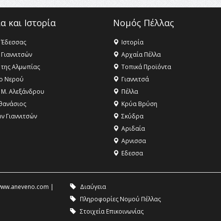
α και Ιστορία
Νομός Πέλλας
 Έδεσσας
Ιστορία
 Γιαννιτσών
Αρχαία Πέλλα
 της Αλμωπίας
Τοπικά Προϊόντα
ο Νερού
Γιαννιτσά
 Μ. Αλεξάνδρου
Πέλλα
θανάσιος
Κρύα Βρύση
ων Γιαννιτσών
Σκύδρα
Αριδαία
Aρνισσα
Eδεσσα
ww.aneveno.com
|
Διαύγεια
Πληροφορίες Νομού Πέλλας
Στοιχεία Επικοινωνίας