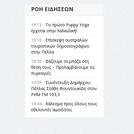
ΡΟΉ ΕΙΔΉΣΕΩΝ
19:13 -
Το πρώτο Puppy Yoga
έρχεται στην Χαλκιδική!
19:10 -
Επίσκεψη αυστραλών
τουριστικών δημοσιογράφων
στην Πέλλα
18:56 -
Βάζουμε τα μπάζα στη
θέση τους – Προλαμβάνουμε τις
πυρκαγιές
13:39 -
Συνέντευξη Δημάρχου
Πέλλας Στάθη Φουντουκίδη στον
Pella FM 103,3
14:44 -
Κάλεσμα προς όλους τους
εθελοντές αιμοδότες
14:23 -
Όλη η Ελλάδα ένας
πολιτισμός Μουσική
εγκατάσταση Πόλεμος και