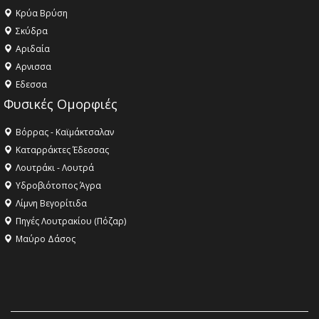
Κρύα Βρύση
Σκύδρα
Αριδαία
Aρνισσα
Eδεσσα
Φυσικές Ομορφιές
Βόρρας - Καϊμάκτσαλαν
Καταρράκτες Έδεσσας
Λουτράκι - Λουτρά
Υδροβιότοπος Άγρα
Λίμνη Βεγορίτιδα
Πηγές Λουτρακίου (Πόζαρ)
Μαύρο Δάσος