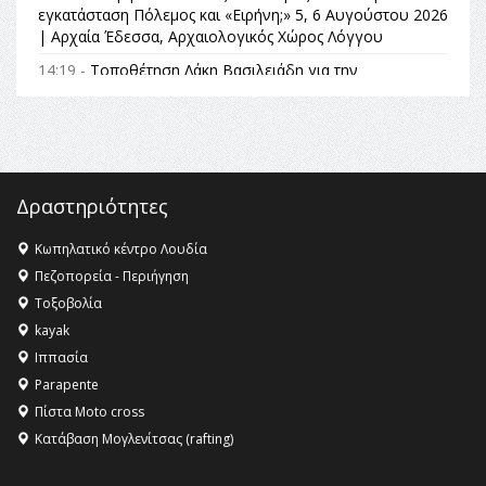
εγκατάσταση Πόλεμος και «Ειρήνη;» 5, 6 Αυγούστου 2026
| Αρχαία Έδεσσα, Αρχαιολογικός Χώρος Λόγγου
14:19 -
Τοποθέτηση Λάκη Βασιλειάδη για την
Αναθεώρηση του Συντάγματος: «Σε τέτοιες κορυφαίες
θεσμικές διαδικασίες υπάρχει μόνο η ευθύνη απέναντι
στις επόμενες γενιές»
16:35 -
Το πρόγραμμα του ΠΑΟΚ στον δεύτερο γύρο του
Champions League!
Δραστηριότητες
16:27 -
Όλυμπος: Εντάχθηκε στον Κατάλογο Παγκόσμιας
Κληρονομιάς της UNESCO – Ομόφωνη η απόφαση Ο
Κωπηλατικό κέντρο Λουδία
Όλυμπος αναγνωρίστηκε ως φυσικό και πολιτιστικό
Πεζοπορεία - Περιήγηση
αγαθό εξέχουσας οικουμενικής αξίας για την
Τοξοβολία
ανθρωπότητα
kayak
16:18 -
ΕΝΟΡΙΑΚΕΣ ΚΑΛΟΚΑΙΡΙΝΕΣ ΔΡΑΣΕΙΣ ΓΙΑ ΠΑΙΔΙΑ
Ιππασία
ΣΤΗΝ ΕΔΕΣΣΑ
Parapente
Πίστα Moto cross
Κατάβαση Μογλενίτσας (rafting)