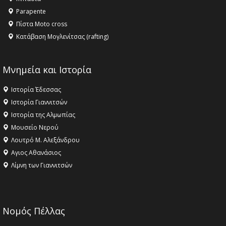
18:09 -
Αυτό το καλοκαίρι δίνουμε ραντεβού στο πιο
Parapente
όμορφο θερινό σινεμά της Ελλάδας!
Πίστα Moto cross
Κατάβαση Μογλενίτσας (rafting)
Μνημεία και Ιστορία
Ιστορία Έδεσσας
Ιστορία Γιαννιτσών
Ιστορία της Αλμωπίας
Μουσείο Νερού
Λουτρό Μ. Αλεξάνδρου
Αγιος Αθανάσιος
Λίμνη των Γιαννιτσών
Νομός Πέλλας