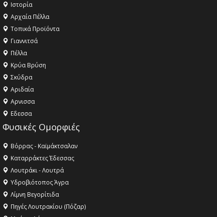
Ιστορία
Αρχαία Πέλλα
Τοπικά Προϊόντα
Γιαννιτσά
Πέλλα
Κρύα Βρύση
Σκύδρα
Αριδαία
Aρνισσα
Eδεσσα
Φυσικές Ομορφιές
Βόρρας - Καϊμάκτσαλαν
Καταρράκτες Έδεσσας
Λουτράκι - Λουτρά
Υδροβιότοπος Άγρα
Λίμνη Βεγορίτιδα
Πηγές Λουτρακίου (Πόζαρ)