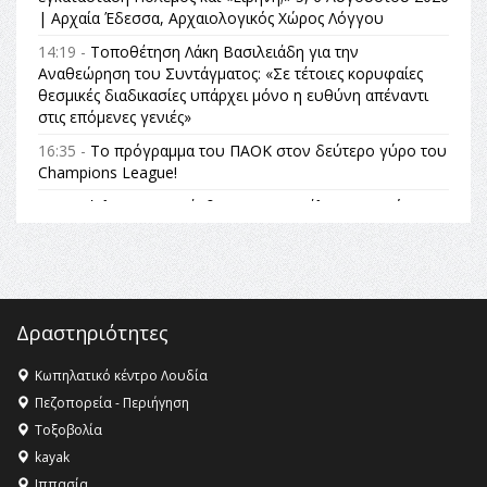
| Αρχαία Έδεσσα, Αρχαιολογικός Χώρος Λόγγου
14:19 -
Τοποθέτηση Λάκη Βασιλειάδη για την
Αναθεώρηση του Συντάγματος: «Σε τέτοιες κορυφαίες
θεσμικές διαδικασίες υπάρχει μόνο η ευθύνη απέναντι
στις επόμενες γενιές»
16:35 -
Το πρόγραμμα του ΠΑΟΚ στον δεύτερο γύρο του
Champions League!
16:27 -
Όλυμπος: Εντάχθηκε στον Κατάλογο Παγκόσμιας
Κληρονομιάς της UNESCO – Ομόφωνη η απόφαση Ο
Όλυμπος αναγνωρίστηκε ως φυσικό και πολιτιστικό
αγαθό εξέχουσας οικουμενικής αξίας για την
ανθρωπότητα
16:18 -
ΕΝΟΡΙΑΚΕΣ ΚΑΛΟΚΑΙΡΙΝΕΣ ΔΡΑΣΕΙΣ ΓΙΑ ΠΑΙΔΙΑ
Δραστηριότητες
ΣΤΗΝ ΕΔΕΣΣΑ
Κωπηλατικό κέντρο Λουδία
16:15 -
Εργασίες συντήρησης οδοφωτισμού στην Ενωτική
Πεζοπορεία - Περιήγηση
Οδό Σίνδου από την Περιφέρεια Κεντρικής Μακεδονίας
Τοξοβολία
11:36 -
Λάκης Βασιλειάδης, Συνέντευξη PellaFm 103,3 για
kayak
το Μουσείο της Πέλλας, Λουτρά Πόζαρ και Χιονοδρομικό
Ιππασία