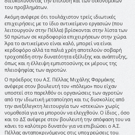
διευκολύνοντας την επίλυση και των οικονομικών
του προβλημάτων.
Ακόμη ανέφερε ότι τουλάχιστον τρείς ιδιωτικές
επιχειρήσεις με το ίδιο αντικείμενο εργασιών (που
λειτουργούν στην Πέλλα) βρίσκονται στην λίστα των
50 πρώτων σε κερδοφορία επιχειρήσεων στην χώρα.
Άρα το αντικείμενο είναι καλό, μπορεί να είναι
κερδοφόρο αλλά τα παλιά χρέη αποτελούν σοβαρή
τροχοπέδη στην δυνατότητα εξέλιξης και ανάπτυξης,
όπως και η έλλειψη εμπιστοσύνης εκ μέρους της
πλειοψηφίας των αγροτών.
Ο πρόεδρος του Α.Σ. Πέλλας Μιχάλης Φαρμάκης
ανέφερε στον βουλευτή τον «πόλεμο» που είχαν
υποστεί στο παρελθόν οι οργανώσεις των αγροτών
από την ιδιωτική μεταποίηση και τις δυσκολίες από
την ανεξέλεγκτη λειτουργία των «στεκιών» χωρίς
νομοθεσία για να μπορούν να ελεγχθούν. Ο ίδιος , όσο
και το ΔΣ ανέφερε στον βουλευτή την απόφαση του να
κάνει το καλύτερο δυνατόν για να επιβιώσει ο Α.Σ.
Πέλλας ανταποκρινόμενος στις υποχρεώσεις του.