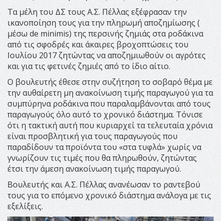
Τα μέλη του ΔΣ τους Α.Σ. Πέλλας εξέφρασαν την
ικανοποίηση τους για την πληρωμή αποζημίωσης (
μέσω de minimis) της περσινής ζημιάς στα ροδάκινα
από τις σφοδρές και άκαιρες βροχοπτώσεις του
Ιουλίου 2017 ζητώντας να αποζημιωθούν οι αγρότες
και για τις φετινές ζημιές από το ίδιο αίτιο.
Ο βουλευτής έθεσε στην συζήτηση το σοβαρό θέμα με
την αυθαίρετη μη ανακοίνωση τιμής παραγωγού για τα
συμπύρηνα ροδάκινα που παραλαμβάνονται από τους
παραγωγούς όλο αυτό το χρονικό διάστημα. Τόνισε
ότι η τακτική αυτή που κυριαρχεί τα τελευταία χρόνια
είναι προσβλητική για τους παραγωγούς που
παραδίδουν τα προϊόντα του «στα τυφλά» χωρίς να
γνωρίζουν τις τιμές που θα πληρωθούν, ζητώντας
έτσι την άμεση ανακοίνωση τιμής παραγωγού.
Βουλευτής και Α.Σ. Πέλλας ανανέωσαν το ραντεβού
τους για το επόμενο χρονικό διάστημα ανάλογα με τις
εξελίξεις.