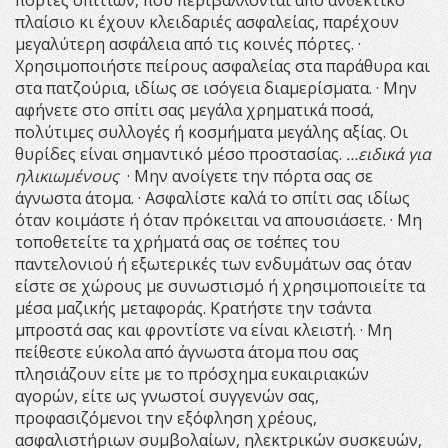
πλαίσιο κι έχουν κλειδαριές ασφαλείας, παρέχουν
μεγαλύτερη ασφάλεια από τις κοινές πόρτες. ·
Χρησιμοποιήστε πείρους ασφαλείας στα παράθυρα και
στα πατζούρια, ιδίως σε ισόγεια διαμερίσματα. · Μην
αφήνετε στο σπίτι σας μεγάλα χρηματικά ποσά,
πολύτιμες συλλογές ή κοσμήματα μεγάλης αξίας. Οι
θυρίδες είναι σημαντικό μέσο προστασίας.
…ειδικά για
ηλικιωμένους
· Μην ανοίγετε την πόρτα σας σε
άγνωστα άτομα. · Ασφαλίστε καλά το σπίτι σας ιδίως
όταν κοιμάστε ή όταν πρόκειται να απουσιάσετε. · Μη
τοποθετείτε τα χρήματά σας σε τσέπες του
παντελονιού ή εξωτερικές των ενδυμάτων σας όταν
είστε σε χώρους με συνωστισμό ή χρησιμοποιείτε τα
μέσα μαζικής μεταφοράς. Κρατήστε την τσάντα
μπροστά σας και φροντίστε να είναι κλειστή. · Μη
πείθεστε εύκολα από άγνωστα άτομα που σας
πλησιάζουν είτε με το πρόσχημα ευκαιριακών
αγορών, είτε ως γνωστοί συγγενών σας,
προφασιζόμενοι την εξόφληση χρέους,
ασφαλιστήριων συμβολαίων, ηλεκτρικών συσκευών,