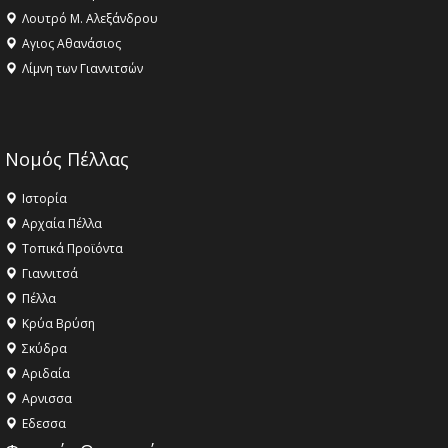
Λουτρό Μ. Αλεξάνδρου
Αγιος Αθανάσιος
Λίμνη των Γιαννιτσών
Νομός Πέλλας
Ιστορία
Αρχαία Πέλλα
Τοπικά Προϊόντα
Γιαννιτσά
Πέλλα
Κρύα Βρύση
Σκύδρα
Αριδαία
Aρνισσα
Eδεσσα