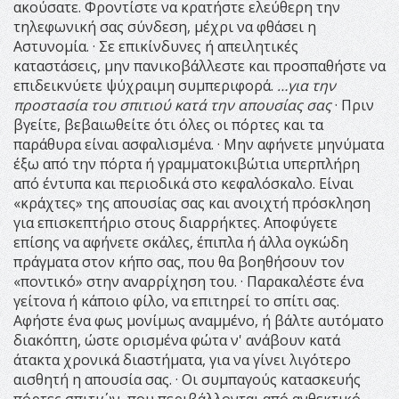
ακούσατε. Φροντίστε να κρατήστε ελεύθερη την
τηλεφωνική σας σύνδεση, µέχρι να φθάσει η
Αστυνοµία. · Σε επικίνδυνες ή απειλητικές
καταστάσεις, μην πανικοβάλλεστε και προσπαθήστε να
επιδεικνύετε ψύχραιμη συμπεριφορά.
…για την
προστασία του σπιτιού κατά την απουσίας σας
· Πριν
βγείτε, βεβαιωθείτε ότι όλες οι πόρτες και τα
παράθυρα είναι ασφαλισμένα. · Μην αφήνετε μηνύματα
έξω από την πόρτα ή γραμματοκιβώτια υπερπλήρη
από έντυπα και περιοδικά στο κεφαλόσκαλο. Είναι
«κράχτες» της απουσίας σας και ανοιχτή πρόσκληση
για επισκεπτήριο στους διαρρήκτες. Αποφύγετε
επίσης να αφήνετε σκάλες, έπιπλα ή άλλα ογκώδη
πράγματα στον κήπο σας, που θα βοηθήσουν τον
«ποντικό» στην αναρρίχηση του. · Παρακαλέστε ένα
γείτονα ή κάποιο φίλο, να επιτηρεί το σπίτι σας.
Αφήστε ένα φως μονίμως αναμμένο, ή βάλτε αυτόματο
διακόπτη, ώστε ορισμένα φώτα ν' ανάβουν κατά
άτακτα χρονικά διαστήματα, για να γίνει λιγότερο
αισθητή η απουσία σας. · Οι συμπαγούς κατασκευής
πόρτες σπιτιών, που περιβάλλονται από ανθεκτικό