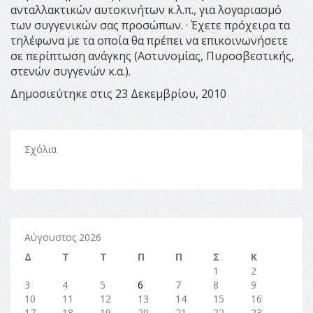
ανταλλακτικών αυτοκινήτων κ.λ.π., για λογαριασμό
των συγγενικών σας προσώπων. · Έχετε πρόχειρα τα
τηλέφωνα με τα οποία θα πρέπει να επικοινωνήσετε
σε περίπτωση ανάγκης (Αστυνομίας, Πυροσβεστικής,
στενών συγγενών κ.α.).
Δημοσιεύτηκε στις 23 Δεκεμβρίου, 2010
Σχόλια
Αύγουστος 2026
Δ
Τ
Τ
Π
Π
Σ
Κ
1
2
3
4
5
6
7
8
9
10
11
12
13
14
15
16
17
18
19
20
21
22
23