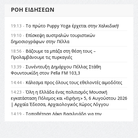
ΡΟΉ ΕΙΔΉΣΕΩΝ
19:13 -
Το πρώτο Puppy Yoga έρχεται στην Χαλκιδική!
19:10 -
Επίσκεψη αυστραλών τουριστικών
δημοσιογράφων στην Πέλλα
18:56 -
Βάζουμε τα μπάζα στη θέση τους –
Προλαμβάνουμε τις πυρκαγιές
13:39 -
Συνέντευξη Δημάρχου Πέλλας Στάθη
Φουντουκίδη στον Pella FM 103,3
14:44 -
Κάλεσμα προς όλους τους εθελοντές αιμοδότες
14:23 -
Όλη η Ελλάδα ένας πολιτισμός Μουσική
εγκατάσταση Πόλεμος και «Ειρήνη;» 5, 6 Αυγούστου 2026
| Αρχαία Έδεσσα, Αρχαιολογικός Χώρος Λόγγου
14:19 -
Τοποθέτηση Λάκη Βασιλειάδη για την
Αναθεώρηση του Συντάγματος: «Σε τέτοιες κορυφαίες
θεσμικές διαδικασίες υπάρχει μόνο η ευθύνη απέναντι
στις επόμενες γενιές»