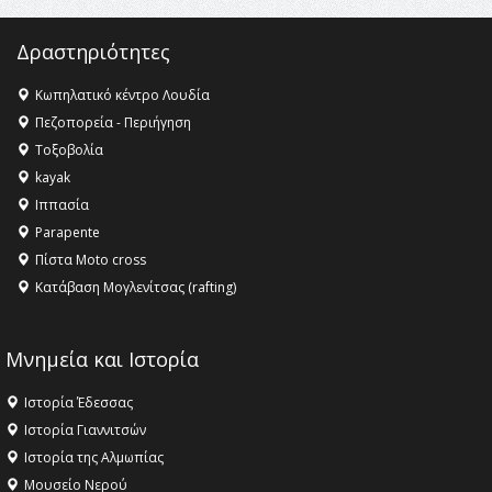
16:35 -
Το πρόγραμμα του ΠΑΟΚ στον δεύτερο γύρο του
Champions League!
Δραστηριότητες
16:27 -
Όλυμπος: Εντάχθηκε στον Κατάλογο Παγκόσμιας
Κληρονομιάς της UNESCO – Ομόφωνη η απόφαση Ο
Κωπηλατικό κέντρο Λουδία
Όλυμπος αναγνωρίστηκε ως φυσικό και πολιτιστικό
Πεζοπορεία - Περιήγηση
αγαθό εξέχουσας οικουμενικής αξίας για την
Τοξοβολία
ανθρωπότητα
kayak
16:18 -
ΕΝΟΡΙΑΚΕΣ ΚΑΛΟΚΑΙΡΙΝΕΣ ΔΡΑΣΕΙΣ ΓΙΑ ΠΑΙΔΙΑ
Ιππασία
ΣΤΗΝ ΕΔΕΣΣΑ
Parapente
Πίστα Moto cross
Κατάβαση Μογλενίτσας (rafting)
Μνημεία και Ιστορία
Ιστορία Έδεσσας
Ιστορία Γιαννιτσών
Ιστορία της Αλμωπίας
Μουσείο Νερού