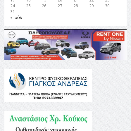
24
25
26
27
28
29
30
31
« Ιούλ