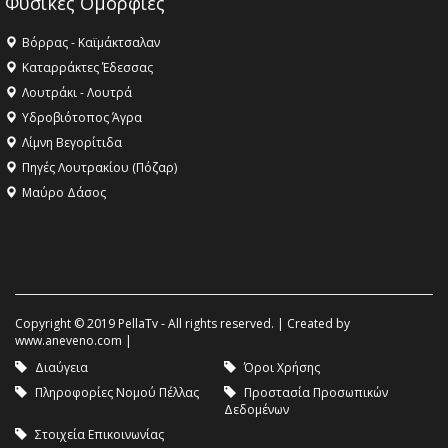
Φυσικές Ομορφιές
Βόρρας - Καϊμάκτσαλαν
Καταρράκτες Έδεσσας
Λουτράκι - Λουτρά
Υδροβιότοπος Άγρα
Λίμνη Βεγορίτιδα
Πηγές Λουτρακίου (Πόζαρ)
Μαύρο Δάσος
Copyright © 2019 PellaTv - All rights reserved. | Created by
www.aneveno.com
|
Διαύγεια
Όροι Χρήσης
Πληροφορίες Νομού Πέλλας
Προστασία Προσωπικών
Δεδομένων
Στοιχεία Επικοινωνίας