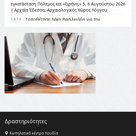
εγκατάσταση Πόλεμος και «Ειρήνη;» 5, 6 Αυγούστου 2026
| Αρχαία Έδεσσα, Αρχαιολογικός Χώρος Λόγγου
14:19 -
Τοποθέτηση Λάκη Βασιλειάδη για την
Αναθεώρηση του Συντάγματος: «Σε τέτοιες κορυφαίες
θεσμικές διαδικασίες υπάρχει μόνο η ευθύνη απέναντι
στις επόμενες γενιές»
16:35 -
Το πρόγραμμα του ΠΑΟΚ στον δεύτερο γύρο του
Champions League!
16:27 -
Όλυμπος: Εντάχθηκε στον Κατάλογο Παγκόσμιας
Κληρονομιάς της UNESCO – Ομόφωνη η απόφαση Ο
Όλυμπος αναγνωρίστηκε ως φυσικό και πολιτιστικό
αγαθό εξέχουσας οικουμενικής αξίας για την
ανθρωπότητα
16:18 -
ΕΝΟΡΙΑΚΕΣ ΚΑΛΟΚΑΙΡΙΝΕΣ ΔΡΑΣΕΙΣ ΓΙΑ ΠΑΙΔΙΑ
ΣΤΗΝ ΕΔΕΣΣΑ
Δραστηριότητες
Κωπηλατικό κέντρο Λουδία