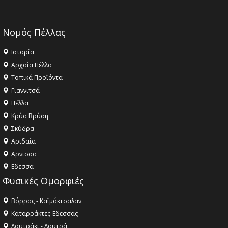
Νομός Πέλλας
Ιστορία
Αρχαία Πέλλα
Τοπικά Προϊόντα
Γιαννιτσά
Πέλλα
Κρύα Βρύση
Σκύδρα
Αριδαία
Aρνισσα
Eδεσσα
Φυσικές Ομορφιές
Βόρρας - Καϊμάκτσαλαν
Καταρράκτες Έδεσσας
Λουτράκι - Λουτρά