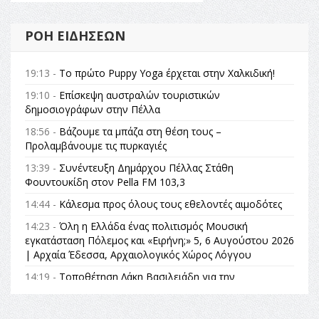
ΡΟΉ ΕΙΔΉΣΕΩΝ
19:13 -
Το πρώτο Puppy Yoga έρχεται στην Χαλκιδική!
19:10 -
Επίσκεψη αυστραλών τουριστικών
δημοσιογράφων στην Πέλλα
18:56 -
Βάζουμε τα μπάζα στη θέση τους –
Προλαμβάνουμε τις πυρκαγιές
13:39 -
Συνέντευξη Δημάρχου Πέλλας Στάθη
Φουντουκίδη στον Pella FM 103,3
14:44 -
Κάλεσμα προς όλους τους εθελοντές αιμοδότες
14:23 -
Όλη η Ελλάδα ένας πολιτισμός Μουσική
εγκατάσταση Πόλεμος και «Ειρήνη;» 5, 6 Αυγούστου 2026
| Αρχαία Έδεσσα, Αρχαιολογικός Χώρος Λόγγου
14:19 -
Τοποθέτηση Λάκη Βασιλειάδη για την
Αναθεώρηση του Συντάγματος: «Σε τέτοιες κορυφαίες
θεσμικές διαδικασίες υπάρχει μόνο η ευθύνη απέναντι