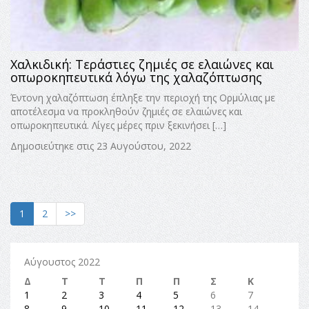
Χαλκιδική: Τεράστιες ζημιές σε ελαιώνες και
οπωροκηπευτικά λόγω της χαλαζόπτωσης
Έντονη χαλαζόπτωση έπληξε την περιοχή της Ορμύλιας με
αποτέλεσμα να προκληθούν ζημιές σε ελαιώνες και
οπωροκηπευτικά. Λίγες μέρες πριν ξεκινήσει […]
Δημοσιεύτηκε στις 23 Αυγούστου, 2022
1
2
>>
Αύγουστος 2022
Δ
Τ
Τ
Π
Π
Σ
Κ
1
2
3
4
5
6
7
8
9
10
11
12
13
14