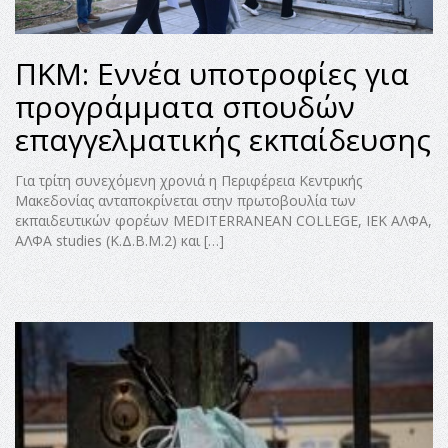
ΠΚΜ: Εννέα υποτροφίες για
προγράμματα σπουδών
επαγγελματικής εκπαίδευσης
Για τρίτη συνεχόμενη χρονιά η Περιφέρεια Κεντρικής
Μακεδονίας ανταποκρίνεται στην πρωτοβουλία των
εκπαιδευτικών φορέων MEDITERRANEAN COLLEGE, ΙΕΚ ΑΛΦΑ,
ΑΛΦΑ studies (Κ.Δ.Β.Μ.2) και […]