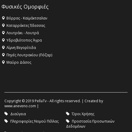
Φυσικές Ομορφιές
Βόρρας - Καϊμάκτσαλαν
Καταρράκτες Έδεσσας
Λουτράκι - Λουτρά
Υδροβιότοπος Άγρα
Λίμνη Βεγορίτιδα
Πηγές Λουτρακίου (Πόζαρ)
Μαύρο Δάσος
Copyright © 2019 PellaTv - All rights reserved. | Created by
www.aneveno.com
|
Διαύγεια
Όροι Χρήσης
Πληροφορίες Νομού Πέλλας
Προστασία Προσωπικών
Δεδομένων