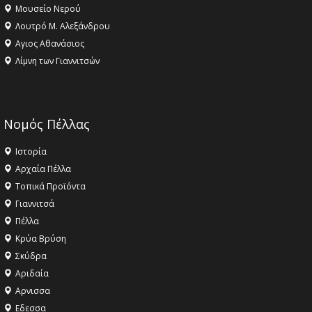
Μουσείο Νερού
Λουτρό Μ. Αλεξάνδρου
Αγιος Αθανάσιος
Λίμνη των Γιαννιτσών
Νομός Πέλλας
Ιστορία
Αρχαία Πέλλα
Τοπικά Προϊόντα
Γιαννιτσά
Πέλλα
Κρύα Βρύση
Σκύδρα
Αριδαία
Aρνισσα
Eδεσσα