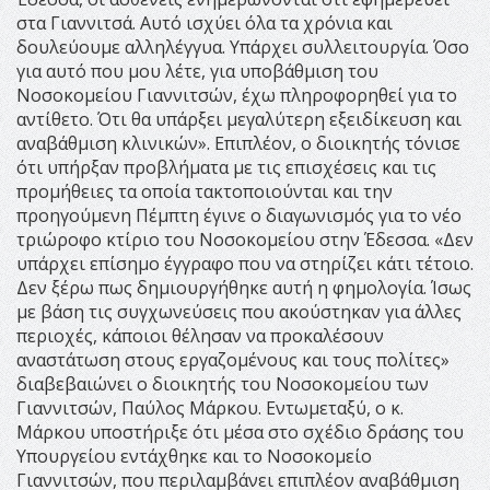
στα Γιαννιτσά. Αυτό ισχύει όλα τα χρόνια και
δουλεύουμε αλληλέγγυα. Υπάρχει συλλειτουργία. Όσο
για αυτό που μου λέτε, για υποβάθμιση του
Νοσοκομείου Γιαννιτσών, έχω πληροφορηθεί για το
αντίθετο. Ότι θα υπάρξει μεγαλύτερη εξειδίκευση και
αναβάθμιση κλινικών». Επιπλέον, ο διοικητής τόνισε
ότι υπήρξαν προβλήματα με τις επισχέσεις και τις
προμήθειες τα οποία τακτοποιούνται και την
προηγούμενη Πέμπτη έγινε ο διαγωνισμός για το νέο
τριώροφο κτίριο του Νοσοκομείου στην Έδεσσα. «Δεν
υπάρχει επίσημο έγγραφο που να στηρίζει κάτι τέτοιο.
Δεν ξέρω πως δημιουργήθηκε αυτή η φημολογία. Ίσως
με βάση τις συγχωνεύσεις που ακούστηκαν για άλλες
περιοχές, κάποιοι θέλησαν να προκαλέσουν
αναστάτωση στους εργαζομένους και τους πολίτες»
διαβεβαιώνει ο διοικητής του Νοσοκομείου των
Γιαννιτσών, Παύλος Μάρκου. Εντωμεταξύ, ο κ.
Μάρκου υποστήριξε ότι μέσα στο σχέδιο δράσης του
Υπουργείου εντάχθηκε και το Νοσοκομείο
Γιαννιτσών, που περιλαμβάνει επιπλέον αναβάθμιση