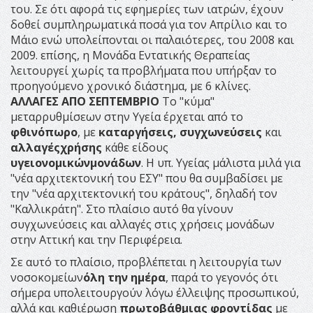
του. Σε ότι αφορά τις εφημερίες των ιατρών, έχουν
δοθεί συμπληρωματικά ποσά για τον Απρίλιο και το
Μάιο ενώ υπολείπονται οι παλαιότερες, του 2008 και
2009. επίσης, η Μονάδα Εντατικής Θεραπείας
λειτουργεί χωρίς τα προβλήματα που υπήρξαν το
προηγούμενο χρονικό διάστημα, με 6 κλίνες.
ΑΛΛΑΓΕΣ ΑΠΟ ΣΕΠΤΕΜΒΡΙΟ
Το "κύμα"
μεταρρυθμίσεων στην Υγεία έρχεται από το
φθινόπωρο
, με
καταργήσεις
,
συγχωνεύσεις
και
αλλαγές
χρήσης
κάθε είδους
υγειονομικών
μονάδων
. Η υπ. Υγείας μάλιστα μιλά για
"νέα αρχιτεκτονική του ΕΣΥ" που θα συμβαδίσει με
την "νέα αρχιτεκτονική του κράτους", δηλαδή τον
"Καλλικράτη". Στο πλαίσιο αυτό θα γίνουν
συγχωνεύσεις και αλλαγές στις χρήσεις μονάδων
στην Αττική και την Περιφέρεια.
Σε αυτό το πλαίσιο, προβλέπεται η λειτουργία των
νοσοκομείων
όλη την ημέρα
, παρά το γεγονός ότι
σήμερα υπολειτουργούν λόγω έλλειψης προσωπικού,
αλλά και καθιέρωση
πρωτοβάθμιας φροντίδας
με