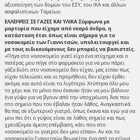
αξιοποίηση των δομών του ΕΣΥ, του ΙΚΑ και άλλων
ασφαλιστικων Ταμείων.
ΕΛΛΕΙΨΕΙΣ ΣΕ ΓΑΖΕΣ ΚΑΙ ΥΛΙΚΑ
Σύμφωνα με
μαρτυρία που είχαμε από νεαρό άνδρα, η
κατάσταση έτσι όπως είναι σήμερα για το
νοσοκομείο των Γιαννιτσών, υπολειτουργεί και
με τους ειδικευόμενους δεν μπορείς να βασιστείς.
«Πήγα στο νοσοκομείο γιατί είχα ένα ατύχημα και ο
πατέρας μου πήγε στο φαρμακείο για να μου πάρει
γάζα διότι στο νοσοκομείο δεν είχαν, μας είπαν πως
είχαν τελειώσει και οι προμήθειες δεν είχαν έρθει
ακόμα, και αυτό είναι το λιγότερο. Χτύπησα όλο μου
το χέρι και το μόνο που έκαναν ήταν να μου βάλουν
ένα γύψο για να βγουν από την υποχρέωση. Άσε που
στο σημείο που τον έβαλαν ήταν λάθος. Αναγκαστικά
θα πας σε εξωτερικό γιατρό, όπως έκανα και εγώ για να
μου πει ότι ο γύψος είναι σε λάθος σημείο και πως
χρειάζομαι άμεση επέμβαση, κάτι που στο
νοσοκομείο οι γιατροί δεν μου είπαν». Αν και το
νοσοκομείο Γιαννιτσών θεωρείται ένα από τα κτίρια