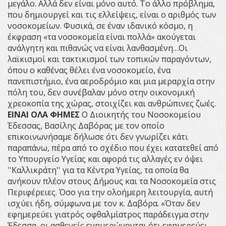
μεγάλο. Αλλά δεν είναι μόνο αυτό. Το άλλο πρόβλημα,
που δημιουργεί και τις ελλείψεις, είναι ο αριθμός των
νοσοκομείων. Φυσικά, σε έναν ιδανικό κόσμο, η
έκφραση «τα νοσοκομεία είναι πολλά» ακούγεται
ανάλγητη και πιθανώς να είναι λανθασμένη…Οι
λαϊκισμοί και τακτικισμοί των τοπικών παραγόντων,
όπου ο καθένας θέλει ένα νοσοκομείο, ένα
πανεπιστήμιο, ένα αεροδρόμιο και μια μεραρχία στην
πόλη του, δεν συνέβαλαν μόνο στην οικονομική
χρεοκοπία της χώρας, στοιχίζει και ανθρώπινες ζωές.
ΕΙΝΑΙ ΟΛΑ ΦΗΜΕΣ
Ο Διοικητής του Νοσοκομείου
Έδεσσας, Βασίλης Δαβόρας με τον οποίο
επικοινωνήσαμε δήλωσε ότι δεν γνωρίζει κάτι
παραπάνω, πέρα από το σχέδιο που έχει κατατεθεί από
το Υπουργείο Υγείας και αφορά τις αλλαγές εν όψει
''Καλλικράτη'' για τα Κέντρα Υγείας, τα οποία θα
ανήκουν πλέον στους Δήμους και τα Νοσοκομεία στις
Περιφέρειες. Όσο για την ολοήμερη λειτουργία, αυτή
ισχύει ήδη, σύμφωνα με τον κ. Δαβόρα. «Όταν δεν
εφημερεύει γιατρός οφθαλμίατρος παράδειγμα στην
Έδεσσα, οι ασθενείς ενημερώνονται ότι εφημερεύει