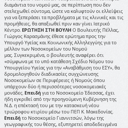
διαμάντια του νομού μας, σε περίπτωση που δεν
στελεχωθεί σύντομα, ώστε να καλυφτούν οι ελλείψεις
για να ξεπεράσει τα προβλήματα με τις κλινικές και τις
προμήθειες, θα απαξιωθεί πριν καν γίνει Ιατρικό
Κέντρο.
ΕΡΩΤΗΣΗ ΣΤΗ ΒΟΥΛΗ
Ο Βουλευτής Πέλλας,
Γιώργος Καρασμάνης έθεσε ερώτημα προς την
Υπουργό Υγείας και Κοινωνικής Αλληλεγγύης για το
μέλλον των Νοσοκομείων του Νομού
μας. Συγκεκριμένα, ο βουλευτής αναφέρει ότι
«σύμφωνα με το υπό κατάθεση Σχέδιο Νόμου του
Υπουργείου Υγείας για την «Αναβάθμιση του ΕΣΥ», θα
δρομολογηθούν διαδικασίες συγχώνευσης
Νοσοκομείων σε Περιφέρειες ή Νομούς όπου
υπάρχουν δύο ή περισσότερες νοσοκομειακές
μονάδες.
Επειδή
για το Νοσοκομείο Έδεσσας, έχει
ήδη εγκριθεί από την προηγούμενη Κυβέρνηση της
Ν.Δ. η επέκτασή του με την κατασκευή νέου
τριώροφου κτιρίου μέσω του ΠΕΠ Κ. Μακεδονίας.
Επειδή
το Νοσοκομείο Γιαννιτσών, λόγω της
γεωγραφικής του θέσης, εξυπηρετεί αποδεδειγμένα