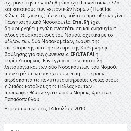
όχι μόνο την πολυπληθή επαρχία Γιαννιτσών, αλλά
και κατοίκους των γειτονικών Νομών ( Ημαθίας,
Κιλκίς, Θες/νικης ), έχοντας μάλιστα προταθεί να γίνει
Πανεπιστημιακό Νοσοκομείο.
Επειδή
έχει
δημιουργηθεί μεγάλη αναστάτωση και ανησυχία σ'
όλους τους κατοίκους του Νομού, σχετικά με το
μέλλον των δύο Νοσοκομείων, ενόψει της
εκφρασμένης από την πλευρά της Κυβέρνησης
βούλησης για συγχωνεύσεις.
ΕΡΩΤΑΤΑΙ
η
κυρία Υπουργός, Εάν εγγυάται την αυτοτελή
λειτουργία και των δύο Νοσοκομείων του Νομού,
προκειμένου να συνεχίσουν να προσφέρουν
απρόσκοπτα τις πολύτιμες υπηρεσίες υγείας στους
χιλιάδες κατοίκους της Πέλλας και των
προαναφερθέντων γειτονικών Νομών; Χριστίνα
Παπαδοπούλου
Δημοσιεύτηκε στις 14 Ιουλίου, 2010