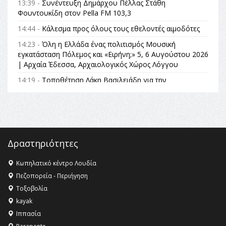
13:39 -
Συνέντευξη Δημάρχου Πέλλας Στάθη
Φουντουκίδη στον Pella FM 103,3
14:44 -
Κάλεσμα προς όλους τους εθελοντές αιμοδότες
14:23 -
Όλη η Ελλάδα ένας πολιτισμός Μουσική
εγκατάσταση Πόλεμος και «Ειρήνη;» 5, 6 Αυγούστου 2026
| Αρχαία Έδεσσα, Αρχαιολογικός Χώρος Λόγγου
14:19 -
Τοποθέτηση Λάκη Βασιλειάδη για την
Αναθεώρηση του Συντάγματος: «Σε τέτοιες κορυφαίες
θεσμικές διαδικασίες υπάρχει μόνο η ευθύνη απέναντι
στις επόμενες γενιές»
16:35 -
Το πρόγραμμα του ΠΑΟΚ στον δεύτερο γύρο του
Champions League!
Δραστηριότητες
16:27 -
Όλυμπος: Εντάχθηκε στον Κατάλογο Παγκόσμιας
Κληρονομιάς της UNESCO – Ομόφωνη η απόφαση Ο
Κωπηλατικό κέντρο Λουδία
Όλυμπος αναγνωρίστηκε ως φυσικό και πολιτιστικό
Πεζοπορεία - Περιήγηση
αγαθό εξέχουσας οικουμενικής αξίας για την
Τοξοβολία
ανθρωπότητα
kayak
16:18 -
ΕΝΟΡΙΑΚΕΣ ΚΑΛΟΚΑΙΡΙΝΕΣ ΔΡΑΣΕΙΣ ΓΙΑ ΠΑΙΔΙΑ
Ιππασία
ΣΤΗΝ ΕΔΕΣΣΑ