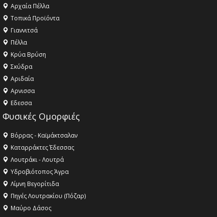
Αρχαία Πέλλα
Τοπικά Προϊόντα
Γιαννιτσά
Πέλλα
Κρύα Βρύση
Σκύδρα
Αριδαία
Aρνισσα
Eδεσσα
Φυσικές Ομορφιές
Βόρρας - Καϊμάκτσαλαν
Καταρράκτες Έδεσσας
Λουτράκι - Λουτρά
Υδροβιότοπος Άγρα
Λίμνη Βεγορίτιδα
Πηγές Λουτρακίου (Πόζαρ)
Μαύρο Δάσος