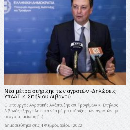
Νέα μέτρα στήριξης των αγροτών -Δηλώσεις
ΥπΑΑΤ κ. Σπήλιου Λιβανού
Ο υπουργός Αγροτικής Ανάπτυξης και Τροφίμων κ. Σπήλιος
Λιβανός εξήγγειλε επτά νέα μέτρα στήριξης των αγροτών, με
στόχο τη μείωση […]
Δημοσιεύτηκε στις 4 Φεβρουαρίου, 2022