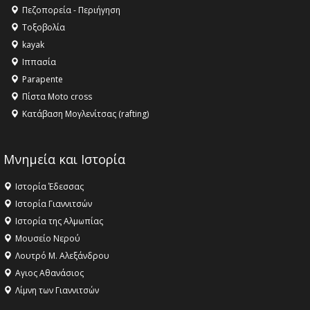
Όλυμπος αναγνωρίστηκε ως φυσικό και πολιτιστικό
Πεζοπορεία - Περιήγηση
αγαθό εξέχουσας οικουμενικής αξίας για την
Τοξοβολία
ανθρωπότητα
kayak
16:18 -
ΕΝΟΡΙΑΚΕΣ ΚΑΛΟΚΑΙΡΙΝΕΣ ΔΡΑΣΕΙΣ ΓΙΑ ΠΑΙΔΙΑ
Ιππασία
ΣΤΗΝ ΕΔΕΣΣΑ
Parapente
Πίστα Moto cross
Κατάβαση Μογλενίτσας (rafting)
Μνημεία και Ιστορία
Ιστορία Έδεσσας
Ιστορία Γιαννιτσών
Ιστορία της Αλμωπίας
Μουσείο Νερού
Λουτρό Μ. Αλεξάνδρου
Αγιος Αθανάσιος
Λίμνη των Γιαννιτσών