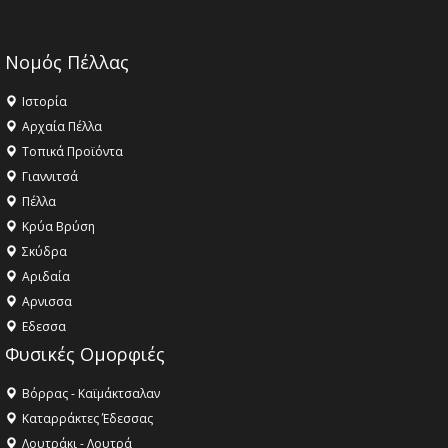
Νομός Πέλλας
Ιστορία
Αρχαία Πέλλα
Τοπικά Προϊόντα
Γιαννιτσά
Πέλλα
Κρύα Βρύση
Σκύδρα
Αριδαία
Aρνισσα
Eδεσσα
Φυσικές Ομορφιές
Βόρρας - Καϊμάκτσαλαν
Καταρράκτες Έδεσσας
Λουτράκι - Λουτρά