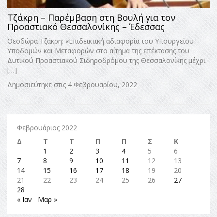
Τζάκρη – Παρέμβαση στη Βουλή για τον
Προαστιακό Θεσσαλονίκης – Έδεσσας
Θεοδώρα Τζάκρη: «Επιδεικτική αδιαφορία του Υπουργείου
Υποδομών και Μεταφορών στο αίτημα της επέκτασης του
Δυτικού Προαστιακού Σιδηροδρόμου της Θεσσαλονίκης μέχρι
[…]
Δημοσιεύτηκε στις 4 Φεβρουαρίου, 2022
Φεβρουάριος 2022
Δ
Τ
Τ
Π
Π
Σ
Κ
1
2
3
4
5
6
7
8
9
10
11
12
13
14
15
16
17
18
19
20
21
22
23
24
25
26
27
28
« Ιαν
Μαρ »