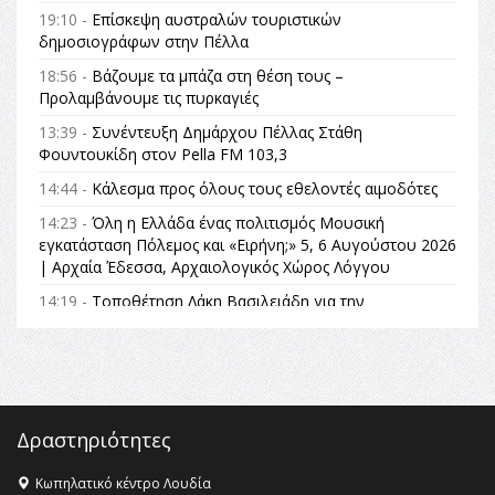
19:10 -
Επίσκεψη αυστραλών τουριστικών
δημοσιογράφων στην Πέλλα
18:56 -
Βάζουμε τα μπάζα στη θέση τους –
Προλαμβάνουμε τις πυρκαγιές
13:39 -
Συνέντευξη Δημάρχου Πέλλας Στάθη
Φουντουκίδη στον Pella FM 103,3
14:44 -
Κάλεσμα προς όλους τους εθελοντές αιμοδότες
14:23 -
Όλη η Ελλάδα ένας πολιτισμός Μουσική
εγκατάσταση Πόλεμος και «Ειρήνη;» 5, 6 Αυγούστου 2026
| Αρχαία Έδεσσα, Αρχαιολογικός Χώρος Λόγγου
14:19 -
Τοποθέτηση Λάκη Βασιλειάδη για την
Αναθεώρηση του Συντάγματος: «Σε τέτοιες κορυφαίες
θεσμικές διαδικασίες υπάρχει μόνο η ευθύνη απέναντι
στις επόμενες γενιές»
16:35 -
Το πρόγραμμα του ΠΑΟΚ στον δεύτερο γύρο του
Champions League!
Δραστηριότητες
16:27 -
Όλυμπος: Εντάχθηκε στον Κατάλογο Παγκόσμιας
Κληρονομιάς της UNESCO – Ομόφωνη η απόφαση Ο
Κωπηλατικό κέντρο Λουδία