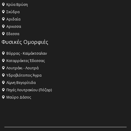
Κρύα Βρύση
Σκύδρα
Αριδαία
Aρνισσα
Eδεσσα
Φυσικές Ομορφιές
Βόρρας - Καϊμάκτσαλαν
Καταρράκτες Έδεσσας
Λουτράκι - Λουτρά
Υδροβιότοπος Άγρα
Λίμνη Βεγορίτιδα
Πηγές Λουτρακίου (Πόζαρ)
Μαύρο Δάσος