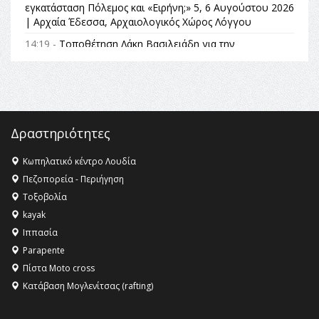
εγκατάσταση Πόλεμος και «Ειρήνη;» 5, 6 Αυγούστου 2026
| Αρχαία Έδεσσα, Αρχαιολογικός Χώρος Λόγγου
14:19 -
Τοποθέτηση Λάκη Βασιλειάδη για την
Αναθεώρηση του Συντάγματος: «Σε τέτοιες κορυφαίες
θεσμικές διαδικασίες υπάρχει μόνο η ευθύνη απέναντι
στις επόμενες γενιές»
16:35 -
Το πρόγραμμα του ΠΑΟΚ στον δεύτερο γύρο του
Champions League!
Δραστηριότητες
16:27 -
Όλυμπος: Εντάχθηκε στον Κατάλογο Παγκόσμιας
Κληρονομιάς της UNESCO – Ομόφωνη η απόφαση Ο
Κωπηλατικό κέντρο Λουδία
Όλυμπος αναγνωρίστηκε ως φυσικό και πολιτιστικό
Πεζοπορεία - Περιήγηση
αγαθό εξέχουσας οικουμενικής αξίας για την
Τοξοβολία
ανθρωπότητα
kayak
16:18 -
ΕΝΟΡΙΑΚΕΣ ΚΑΛΟΚΑΙΡΙΝΕΣ ΔΡΑΣΕΙΣ ΓΙΑ ΠΑΙΔΙΑ
Ιππασία
ΣΤΗΝ ΕΔΕΣΣΑ
Parapente
Πίστα Moto cross
Κατάβαση Μογλενίτσας (rafting)