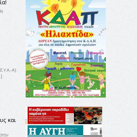
ία!
θε
.Υ.Α.-Α)
…]
υς και
στην