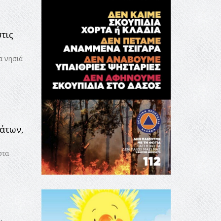
στις
α νησιά
άτων,
στα