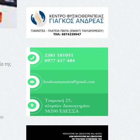
ύ
α της
ου