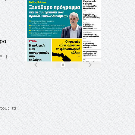
έρα
η, με
τους, τα