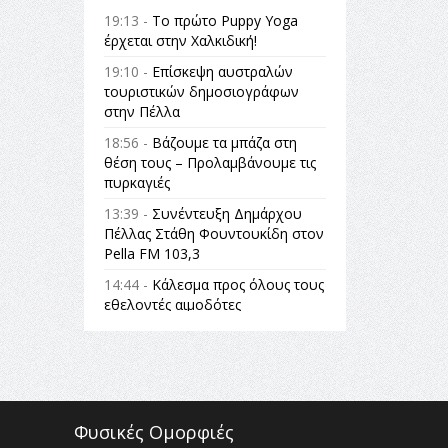
19:13 -
Το πρώτο Puppy Yoga
έρχεται στην Χαλκιδική!
19:10 -
Επίσκεψη αυστραλών
τουριστικών δημοσιογράφων
στην Πέλλα
18:56 -
Βάζουμε τα μπάζα στη
θέση τους – Προλαμβάνουμε τις
πυρκαγιές
13:39 -
Συνέντευξη Δημάρχου
Πέλλας Στάθη Φουντουκίδη στον
Pella FM 103,3
14:44 -
Κάλεσμα προς όλους τους
εθελοντές αιμοδότες
14:23 -
Όλη η Ελλάδα ένας
πολιτισμός Μουσική
εγκατάσταση Πόλεμος και
«Ειρήνη;» 5, 6 Αυγούστου 2026 |
Αρχαία Έδεσσα, Αρχαιολογικός
Φυσικές Ομορφιές
Χώρος Λόγγου